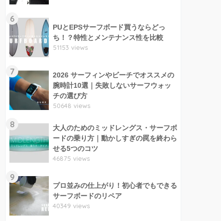
6
PUとEPSサーフボード買うならどっ
ち！？特性とメンテナンス性を比較
51153 views
7
2026 サーフィンやビーチでオススメの
腕時計10選｜失敗しないサーフウォッ
チの選び方
50648 views
8
大人のためのミッドレングス・サーフボ
ードの乗り方｜動かしすぎの罠を終わら
せる5つのコツ
46875 views
9
プロ並みの仕上がり！初心者でもできる
サーフボードのリペア
40349 views