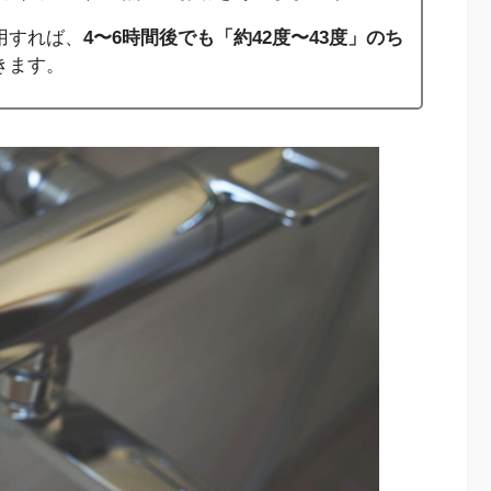
用すれば、
4〜6時間後でも「約42度〜43度」のち
きます。