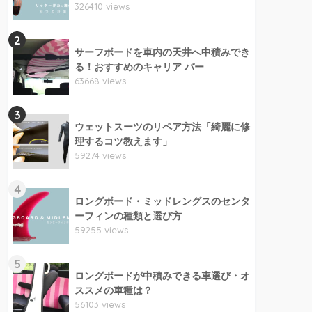
326410 views
2
サーフボードを車内の天井へ中積みでき
る！おすすめのキャリア バー
63668 views
3
ウェットスーツのリペア方法「綺麗に修
理するコツ教えます」
59274 views
4
ロングボード・ミッドレングスのセンタ
ーフィンの種類と選び方
59255 views
5
ロングボードが中積みできる車選び・オ
ススメの車種は？
56103 views