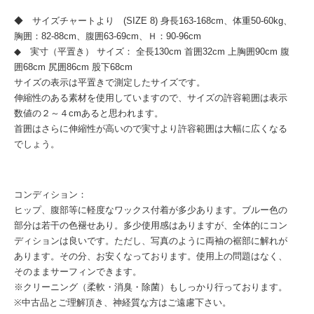
◆ サイズチャートより (SIZE 8) 身長163-168cm、体重50-60kg、
胸囲：82-88cm、腹囲63-69cm、Ｈ：90-96cm
◆ 実寸（平置き） サイズ： 全長130cm 首囲32cm 上胸囲90cm 腹
囲68cm 尻囲86cm 股下68cm
サイズの表示は平置きで測定したサイズです。
伸縮性のある素材を使用していますので、サイズの許容範囲は表示
数値の２～４cmあると思われます。
首囲はさらに伸縮性が高いので実寸より許容範囲は大幅に広くなる
でしょう。
コンディション：
ヒップ、腹部等に軽度なワックス付着が多少あります。ブルー色の
部分は若干の色褪せあり。多少使用感はありますが、全体的にコン
ディションは良いです。ただし、写真のように両袖の裾部に解れが
あります。その分、お安くなっております。使用上の問題はなく、
そのままサーフィンできます。
※クリーニング（柔軟・消臭・除菌）もしっかり行っております。
※中古品とご理解頂き、神経質な方はご遠慮下さい。