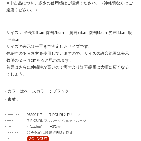
※中古品につき、多少の使用感はご理解ください。（神経質な方はご
遠慮ください。）
サイズ： 全長131cm 首囲28cm 上胸囲78cm 腹囲60cm 尻囲83cm 股
下65cm
サイズの表示は平置きで測定したサイズです。
伸縮性のある素材を使用していますので、サイズの許容範囲は表示
数値の２～４cmあると思われます。
首囲はさらに伸縮性が高いので実寸より許容範囲は大幅に広くなる
でしょう。
カラーはベースカラー：ブラック
素材：
96290417 RIPCURL2-FULL-s4
RIP CURL フルスーツ ウェットスーツ
4 (Ladies') ■3/2mm
〇 全体的に綺麗で状態も良好
SOLDOUT