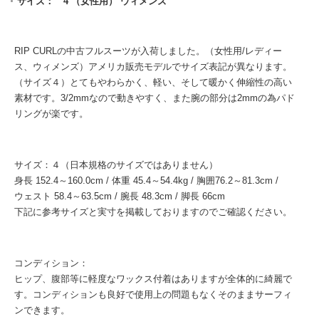
サイズ： 4 （女性用） ウィメンズ
RIP CURLの中古フルスーツが入荷しました。（女性用/レディー
ス、ウィメンズ）アメリカ販売モデルでサイズ表記が異なります。
（サイズ４）とてもやわらかく、軽い、そして暖かく伸縮性の高い
素材です。3/2mmなので動きやすく、また腕の部分は2mmの為パド
リングが楽です。
サイズ：４（日本規格のサイズではありません）
身長 152.4～160.0cm / 体重 45.4～54.4kg / 胸囲76.2～81.3cm /
ウェスト 58.4～63.5cm / 腕長 48.3cm / 脚長 66cm
下記に参考サイズと実寸を掲載しておりますのでご確認ください。
コンディション：
ヒップ、腹部等に軽度なワックス付着はありますが全体的に綺麗で
す。コンディションも良好で使用上の問題もなくそのままサーフィ
ンできます。