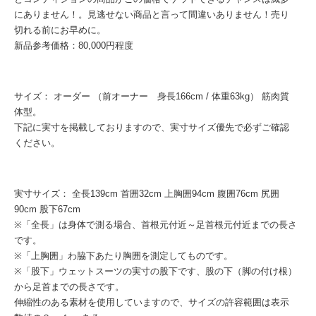
にありません！。見逃せない商品と言って間違いありません！売り
切れる前にお早めに。
新品参考価格：80,000円程度
サイズ： オーダー （前オーナー 身長166cm / 体重63kg） 筋肉質
体型。
下記に実寸を掲載しておりますので、実寸サイズ優先で必ずご確認
ください。
実寸サイズ： 全長139cm 首囲32cm 上胸囲94cm 腹囲76cm 尻囲
90cm 股下67cm
※「全長」は身体で測る場合、首根元付近～足首根元付近までの長さ
です。
※「上胸囲」わ脇下あたり胸囲を測定してものです。
※「股下」ウェットスーツの実寸の股下です、股の下（脚の付け根）
から足首までの長さです。
伸縮性のある素材を使用していますので、サイズの許容範囲は表示