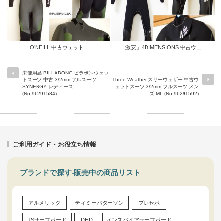
O’NEILL 中古ウェット...
「激安」4DIMENSIONS 中古ウェ...
未使用品 BILLABONG ビラボンウェッ
トスーツ 中古 3/2mm フルスーツ
Three Weather スリーウェザー 中古ウ
SYNERGY レディース
ェットスーツ 3/2mm フルスーツ メン
(No.96291584)
ズ ML (No.96291592)
ご利用ガイド・お役立ち情報
ブランドで探す-販売中の商品リスト
アルメリック
ティミーパターソン
プレセボ
JSサーフボード
DHD
インスパイアサーフボード