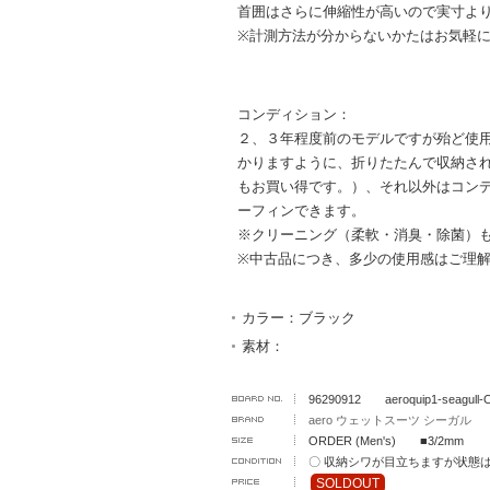
首囲はさらに伸縮性が高いので実寸よ
※計測方法が分からないかたはお気軽
コンディション：
２、３年程度前のモデルですが殆ど使用
かりますように、折りたたんで収納され
もお買い得です。）、それ以外はコンデ
ーフィンできます。
※クリーニング（柔軟・消臭・除菌）
※中古品につき、多少の使用感はご理
カラー：ブラック
素材：
96290912 aeroquip1-seagull
aero ウェットスーツ シーガル
ORDER (Men's) ■3/2mm
〇 収納シワが目立ちますが状態
SOLDOUT