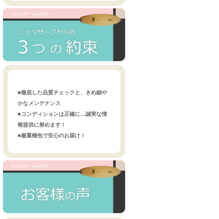
■徹底した品質チェックと、きめ細や
かなメンテナンス
■コンディションは正確に…誠実な情
報提供に努めます！
■厳重梱包で安心のお届け！