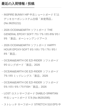
最近の入荷情報 / 投稿
INSPIRE BUNNY HIP 中古ショートボード 5`11
デッキカーボンシステム仕様「未使用品」
(No.96291211)
2026 OCEAN&EARTH ソフトボード THE
GENERAL EPOXY SOFT 7’0 / 7’6 / 8’0 /8’6/ 9’0 /
9’6 「新品」オーシャンアンドアース
2026 OCEAN&EARTH ソフトボード HAPPY
HOUR EPOXY-SOFT 6’0 / 6’6 / 7’0 / 7’6 / 8’0 /
8’6「新品」
OCEAN&EARTH OE EZI-RIDER ソフトボード
9’0 ロングボード「新品」2026
OCEAN&EARTH OE EZI-RIDER ソフトボード
7’6 / 8’0 ミッドレングス「新品」2026
OCEAN&EARTH OE EZI-RIDER ソフトボード
5’6 / 6’0 / 6’6 / 7’0 FISH「新品」2026
LOST ロストサーフボード DIABLO-SPARTAN
中古ショートボード 5`8 (No.96291595)
ストレッチ サーフボード STRETCH S10 EPS 中