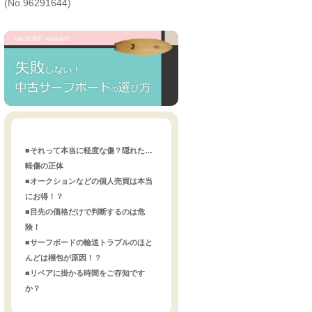
(No.96291644)
■それって本当に軽度な傷？隠れた…
軽傷の正体
■オークションなどの個人売買は本当
にお得！？
■目先の価格だけで判断するのは危
険！
■サーフボードの輸送トラブルのほと
んどは梱包が原因！？
■リペアに掛かる時間をご存知です
か？