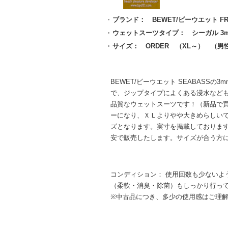
ブランド： BEWET/ビーウエット F
ウェットスーツタイプ： シーガル 3m
サイズ： ORDER （XL～） （男
BEWET/ビーウエット SEABASS
で、ジップタイプによくある浸水など
品質なウェットスーツです！（新品で買え
ーになり、ＸＬよりやや大きめらしい
ズとなります。実寸を掲載しておりま
安で販売したします。サイズが合う方
コンディション： 使用回数も少ないよ
（柔軟・消臭・除菌）もしっかり行っ
※中古品につき、多少の使用感はご理