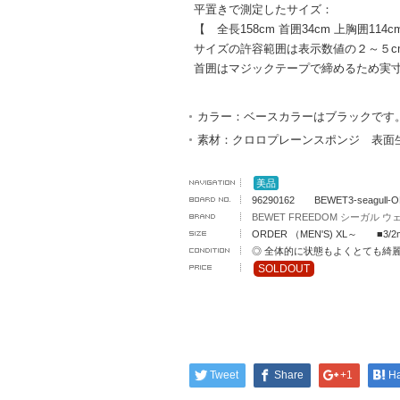
平置きで測定したサイズ：
【 全長158cm 首囲34cm 上胸囲114c
サイズの許容範囲は表示数値の２～５c
首囲はマジックテープで締めるため実
カラー：ベースカラーはブラックです
素材：クロロプレーンスポンジ 表面生
美品
96290162 BEWET3-seagull-
BEWET FREEDOM シーガル 
ORDER （MEN'S) XL～ ■3/2
◎ 全体的に状態もよくとても綺
SOLDOUT
Tweet
Share
+1
H