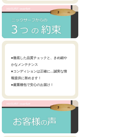
■徹底した品質チェックと、きめ細や
かなメンテナンス
■コンディションは正確に…誠実な情
報提供に努めます！
■厳重梱包で安心のお届け！