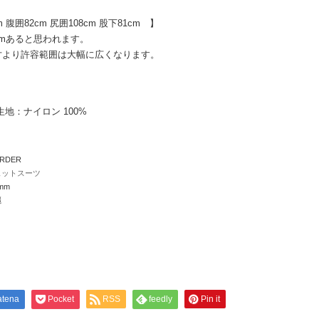
m 腹囲82cm 尻囲108cm 股下81cm 】
mあると思われます。
寸より許容範囲は大幅に広くなります。
。
地：ナイロン 100%
ORDER
ウェットスーツ
mm
麗
atena
Pocket
RSS
feedly
Pin it