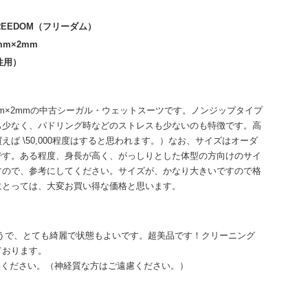
REEDOM（フリーダム）
m×2mm
性用）
の3mm×2mmの中古シーガル・ウェットスーツです。ノンジップタイプ
も少なく、パドリング時などのストレスも少ないのも特徴です。高
ば \50,000程度はすると思われます。）なお、サイズはオーダ
です。ある程度、身長が高く、がっしりとした体型の方向けのサイ
すので、参考にしてください。サイズが、かなり大きいですので格
にとっては、大変お買い得な価格と思います。
うで、とても綺麗で状態もよいです。超美品です！クリーニング
ております。
解ください。（神経質な方はご遠慮ください。）