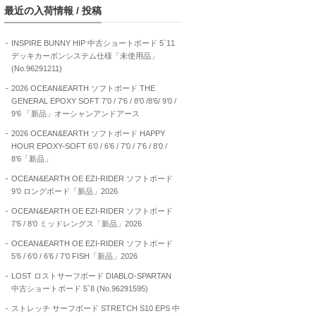
最近の入荷情報 / 投稿
INSPIRE BUNNY HIP 中古ショートボード 5`11
デッキカーボンシステム仕様「未使用品」
(No.96291211)
2026 OCEAN&EARTH ソフトボード THE
GENERAL EPOXY SOFT 7’0 / 7’6 / 8’0 /8’6/ 9’0 /
9’6 「新品」オーシャンアンドアース
2026 OCEAN&EARTH ソフトボード HAPPY
HOUR EPOXY-SOFT 6’0 / 6’6 / 7’0 / 7’6 / 8’0 /
8’6「新品」
OCEAN&EARTH OE EZI-RIDER ソフトボード
9’0 ロングボード「新品」2026
OCEAN&EARTH OE EZI-RIDER ソフトボード
7’6 / 8’0 ミッドレングス「新品」2026
OCEAN&EARTH OE EZI-RIDER ソフトボード
5’6 / 6’0 / 6’6 / 7’0 FISH「新品」2026
LOST ロストサーフボード DIABLO-SPARTAN
中古ショートボード 5`8 (No.96291595)
ストレッチ サーフボード STRETCH S10 EPS 中