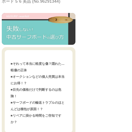
ボード 5`6 美品 (No.96291344)
■それって本当に軽度な傷？隠れた…
軽傷の正体
■オークションなどの個人売買は本当
にお得！？
■目先の価格だけで判断するのは危
険！
■サーフボードの輸送トラブルのほと
んどは梱包が原因！？
■リペアに掛かる時間をご存知です
か？