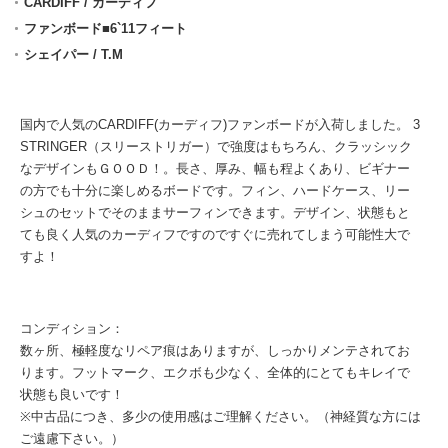
CARDIFF / カーディフ
ファンボード■6`11フィート
シェイパー / T.M
国内で人気のCARDIFF(カーディフ)ファンボードが入荷しました。 3
STRINGER（スリーストリガー）で強度はもちろん、クラッシック
なデザインもＧＯＯＤ！。長さ、厚み、幅も程よくあり、ビギナー
の方でも十分に楽しめるボードです。フィン、ハードケース、リー
シュのセットでそのままサーフィンできます。デザイン、状態もと
ても良く人気のカーディフですのですぐに売れてしまう可能性大で
すよ！
コンディション：
数ヶ所、極軽度なリペア痕はありますが、しっかりメンテされてお
ります。フットマーク、エクボも少なく、全体的にとてもキレイで
状態も良いです！
※中古品につき、多少の使用感はご理解ください。（神経質な方には
ご遠慮下さい。）