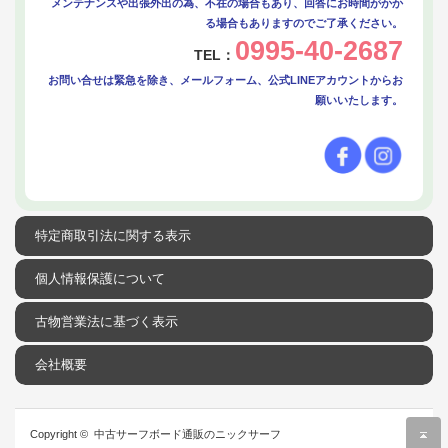
メンテナンスや出張外出の為、不在の場合もあり、回答にお時間がかか
る場合もありますのでご了承ください。
0995-40-2687
TEL：
お問い合せは緊急を除き、メールフォーム、公式LINEアカウントからお
願いいたします。
特定商取引法に関する表示
個人情報保護について
古物営業法に基づく表示
会社概要
r
Copyright ©
中古サーフボード通販のニックサーフ