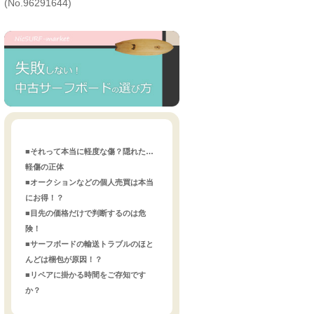
(No.96291644)
■それって本当に軽度な傷？隠れた…
軽傷の正体
■オークションなどの個人売買は本当
にお得！？
■目先の価格だけで判断するのは危
険！
■サーフボードの輸送トラブルのほと
んどは梱包が原因！？
■リペアに掛かる時間をご存知です
か？