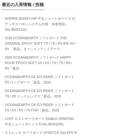
最近の入荷情報 / 投稿
INSPIRE BUNNY HIP 中古ショートボード 5`11
デッキカーボンシステム仕様「未使用品」
(No.96291211)
2026 OCEAN&EARTH ソフトボード THE
GENERAL EPOXY SOFT 7’0 / 7’6 / 8’0 /8’6/ 9’0 /
9’6 「新品」オーシャンアンドアース
2026 OCEAN&EARTH ソフトボード HAPPY
HOUR EPOXY-SOFT 6’0 / 6’6 / 7’0 / 7’6 / 8’0 /
8’6「新品」
OCEAN&EARTH OE EZI-RIDER ソフトボード
9’0 ロングボード「新品」2026
OCEAN&EARTH OE EZI-RIDER ソフトボード
7’6 / 8’0 ミッドレングス「新品」2026
OCEAN&EARTH OE EZI-RIDER ソフトボード
5’6 / 6’0 / 6’6 / 7’0 FISH「新品」2026
LOST ロストサーフボード DIABLO-SPARTAN
中古ショートボード 5`8 (No.96291595)
ストレッチ サーフボード STRETCH S10 EPS 中