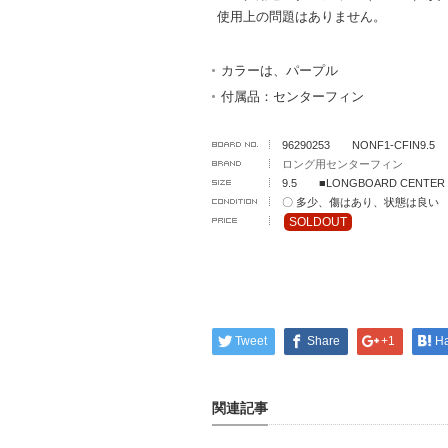
使用上の問題はありません。
カラーは、パープル
付属品：センターフィン
96290253 NONF1-CFIN9.5
ロング用センターフィン
9.5 ■LONGBOARD CENTER 
〇 多少、傷はあり、状態は良い
SOLDOUT
Tweet
Share
+1
H
関連記事