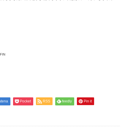
FIN
atena
Pocket
RSS
feedly
Pin it