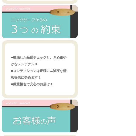
■徹底した品質チェックと、きめ細や
かなメンテナンス
■コンディションは正確に…誠実な情
報提供に努めます！
■厳重梱包で安心のお届け！