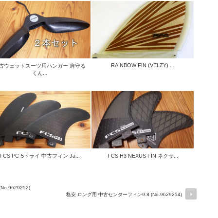
RAINBOW FIN (VELZY) ...
古ウェットスーツ用ハンガー 肩守る
くん...
FCS PC-5トライ 中古フィン Ja...
FCS H3 NEXUS FIN ネクサ...
o.9629252)
格安 ロング用 中古センターフィン9.8 (No.9629254)