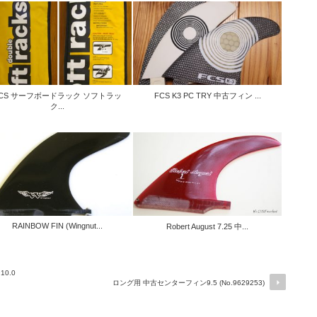
CS サーフボードラック ソフトラッ
FCS K3 PC TRY 中古フィン ...
ク...
RAINBOW FIN (Wingnut...
Robert August 7.25 中...
10.0
ロング用 中古センターフィン9.5 (No.9629253)