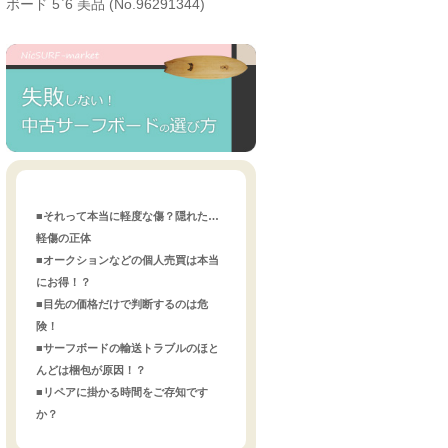
ボード 5`6 美品 (No.96291344)
■それって本当に軽度な傷？隠れた…
軽傷の正体
■オークションなどの個人売買は本当
にお得！？
■目先の価格だけで判断するのは危
険！
■サーフボードの輸送トラブルのほと
んどは梱包が原因！？
■リペアに掛かる時間をご存知です
か？