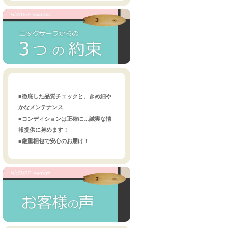
■徹底した品質チェックと、きめ細や
かなメンテナンス
■コンディションは正確に…誠実な情
報提供に努めます！
■厳重梱包で安心のお届け！