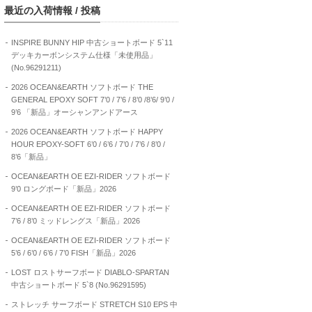
最近の入荷情報 / 投稿
INSPIRE BUNNY HIP 中古ショートボード 5`11
デッキカーボンシステム仕様「未使用品」
(No.96291211)
2026 OCEAN&EARTH ソフトボード THE
GENERAL EPOXY SOFT 7’0 / 7’6 / 8’0 /8’6/ 9’0 /
9’6 「新品」オーシャンアンドアース
2026 OCEAN&EARTH ソフトボード HAPPY
HOUR EPOXY-SOFT 6’0 / 6’6 / 7’0 / 7’6 / 8’0 /
8’6「新品」
OCEAN&EARTH OE EZI-RIDER ソフトボード
9’0 ロングボード「新品」2026
OCEAN&EARTH OE EZI-RIDER ソフトボード
7’6 / 8’0 ミッドレングス「新品」2026
OCEAN&EARTH OE EZI-RIDER ソフトボード
5’6 / 6’0 / 6’6 / 7’0 FISH「新品」2026
LOST ロストサーフボード DIABLO-SPARTAN
中古ショートボード 5`8 (No.96291595)
ストレッチ サーフボード STRETCH S10 EPS 中