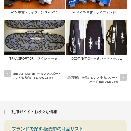
FCS 中古トライフィン GYU-X /...
FCS PC5 中古トライフィン (No...
TRANSPORTER ホヌグレー 中古...
DESTINATION 中古ハードケース...
Shootz Noserider 中古ファンボード
7`6 初心者向け (No.9629246)
新品同様（美品）ロング 中古スケート
ボード (No.9629248)
ご利用ガイド・お役立ち情報
ブランドで探す-販売中の商品リスト