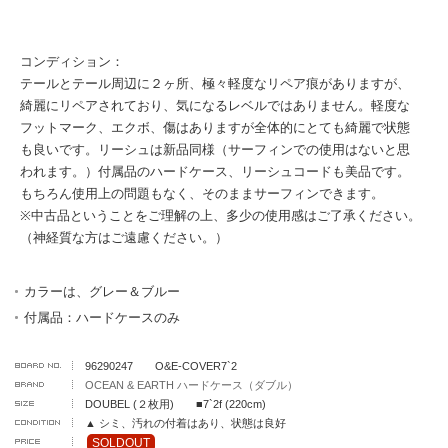
コンディション：
テールとテール周辺に２ヶ所、極々軽度なリペア痕がありますが、
綺麗にリペアされており、気になるレベルではありません。軽度な
フットマーク、エクボ、傷はありますが全体的にとても綺麗で状態
も良いです。リーシュは新品同様（サーフィンでの使用はないと思
われます。）付属品のハードケース、リーシュコードも美品です。
もちろん使用上の問題もなく、そのままサーフィンできます。
※中古品ということをご理解の上、多少の使用感はご了承ください。
（神経質な方はご遠慮ください。）
カラーは、グレー＆ブルー
付属品：ハードケースのみ
96290247 O&E-COVER7`2
OCEAN & EARTH ハードケース（ダブル）
DOUBEL (２枚用) ■7`2f (220cm)
▲ シミ、汚れの付着はあり、状態は良好
SOLDOUT