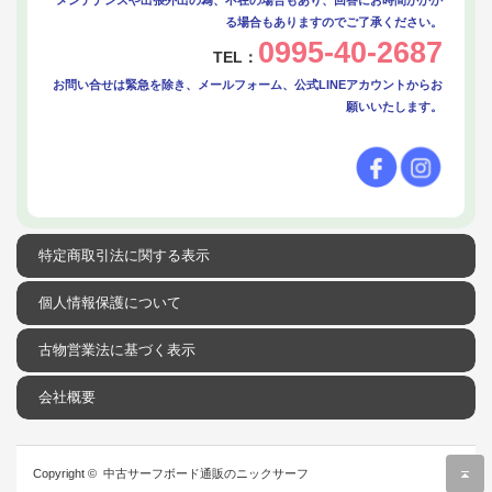
る場合もありますのでご了承ください。
0995-40-2687
TEL：
お問い合せは緊急を除き、メールフォーム、公式LINEアカウントからお
願いいたします。
特定商取引法に関する表示
個人情報保護について
古物営業法に基づく表示
会社概要
r
Copyright ©
中古サーフボード通販のニックサーフ