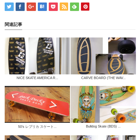
関連記事
NICE SKATE AMERICA R...
CARVE BOARD (THE WAV...
Bulldog Skate (BDS) ...
50’s レプリカ スケート...