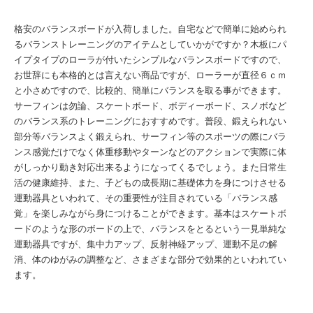
格安のバランスボードが入荷しました。自宅などで簡単に始められ
るバランストレーニングのアイテムとしていかがですか？木板にパ
イプタイプのローラが付いたシンプルなバランスボードですので、
お世辞にも本格的とは言えない商品ですが、ローラーが直径６ｃｍ
と小さめですので、比較的、簡単にバランスを取る事ができます。
サーフィンは勿論、スケートボード、ボディーボード、スノボなど
のバランス系のトレーニングにおすすめです。普段、鍛えられない
部分等バランスよく鍛えられ、サーフィン等のスポーツの際にバラ
ンス感覚だけでなく体重移動やターンなどのアクションで実際に体
がしっかり動き対応出来るようになってくるでしょう。また日常生
活の健康維持、また、子どもの成長期に基礎体力を身につけさせる
運動器具といわれて、その重要性が注目されている「バランス感
覚」を楽しみながら身につけることができます。基本はスケートボ
ードのような形のボードの上で、バランスをとるという一見単純な
運動器具ですが、集中力アップ、反射神経アップ、運動不足の解
消、体のゆがみの調整など、さまざまな部分で効果的といわれてい
ます。