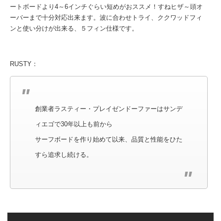
ートボードより4～6インチぐらい短めがおススメ！すねヒザ～頭オ
ーバーまで十分対応出来ます。波に合わせトライ、ククワッドフィ
ンと使い分けが出来る、５フィン仕様です。
RUSTY：
創業者ラスティー・プレイゼンドーファーはサンデ
ィエゴで30年以上も前から
サーフボードを作り始めて以来、品質と性能をひた
すら追求し続ける。