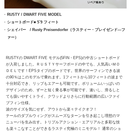
RUSTY / DWART FIVE MODEL
ショートボード■ 5`9 フィート
シェイパー / Rusty Preisendorfer（ラスティー・プレイゼンド―フ
ァー）
RUSTYの DWART FIVE モデル(5FIN・EPS)の中古ショートボード
が入荷しました。ＲＵＳＴＹサーフボードの中でも、人気高いＭＯ
ＤＥＬです！EPSタイプのボードです。世界のサーフィンできる波
の90％はこのモデルで乗れます。1フィートから10フィートの波まで
十分対応でき、リップもエアーも可能です。ボリュームいっぱいの
デザインのため、ずーと短く乗る事が可能です、速いし、滑るしと
ても扱いやすくトライ、クワッドよりさらに行動範囲の広いファイ
ブフィン仕様。
波のサイズを気にせず、アウトから楽々テイクオフ！
テールのダブルウィングがスムーズなターンを引き起こし理想のマ
ニューバを生み出す。トリプルアクション・エアリアルと多彩な技
も楽々こなすことができるラスティ究極のミニモデル！ 通常のショ