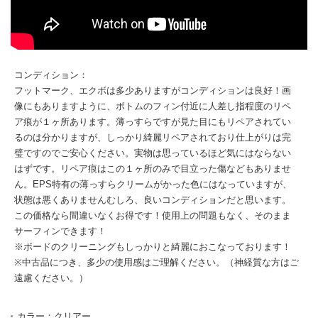
コンディション：
フットマーク、エクボは多少ありますがコンディションは良好！画
像にもありますように、ボトムのフィン付近に人差し指程度のリペ
ア痕が１ヶ所あります。薄っすらですが見た目にもリペアされてい
るのは分かりますが、しっかり綺麗リペアされており仕上がりは完
璧ですのでご安心ください。実物は思っているほど気にはならない
はずです。リペア痕はこの１ヶ所のみで目立った傷などもありませ
ん。EPS特有の薄っすらクリームがかった色にはなっていますが、
状態は悪くありませんむしろ、良いコンディションだと思います。
この価格なら間違いなくお得です！使用上の問題もなく、そのまま
サーフィンできます！
※ボードのクリーニングもしっかりと綺麗におこなっております！
※中古品につき、多少の使用感はご理解ください。（神経質な方はご
遠慮ください。）
カラー：クリアー