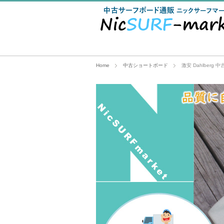
Home
中古ショートボード
激安 Dahlberg 中