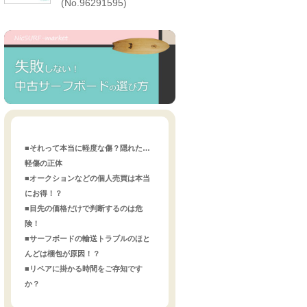
(No.96291595)
■それって本当に軽度な傷？隠れた…
軽傷の正体
■オークションなどの個人売買は本当
にお得！？
■目先の価格だけで判断するのは危
険！
■サーフボードの輸送トラブルのほと
んどは梱包が原因！？
■リペアに掛かる時間をご存知です
か？