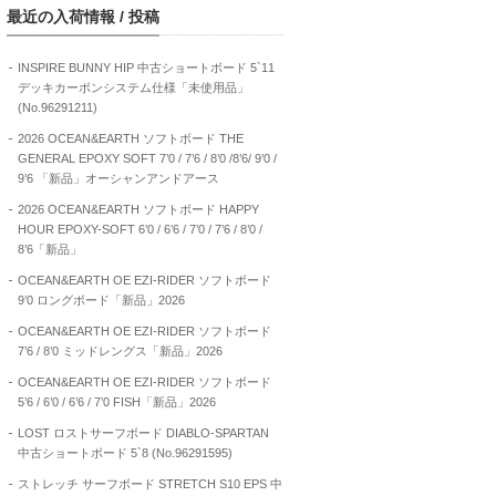
最近の入荷情報 / 投稿
INSPIRE BUNNY HIP 中古ショートボード 5`11
デッキカーボンシステム仕様「未使用品」
(No.96291211)
2026 OCEAN&EARTH ソフトボード THE
GENERAL EPOXY SOFT 7’0 / 7’6 / 8’0 /8’6/ 9’0 /
9’6 「新品」オーシャンアンドアース
2026 OCEAN&EARTH ソフトボード HAPPY
HOUR EPOXY-SOFT 6’0 / 6’6 / 7’0 / 7’6 / 8’0 /
8’6「新品」
OCEAN&EARTH OE EZI-RIDER ソフトボード
9’0 ロングボード「新品」2026
OCEAN&EARTH OE EZI-RIDER ソフトボード
7’6 / 8’0 ミッドレングス「新品」2026
OCEAN&EARTH OE EZI-RIDER ソフトボード
5’6 / 6’0 / 6’6 / 7’0 FISH「新品」2026
LOST ロストサーフボード DIABLO-SPARTAN
中古ショートボード 5`8 (No.96291595)
ストレッチ サーフボード STRETCH S10 EPS 中