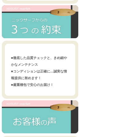
■徹底した品質チェックと、きめ細や
かなメンテナンス
■コンディションは正確に…誠実な情
報提供に努めます！
■厳重梱包で安心のお届け！