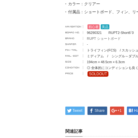
カラー：クリアー
付属品：ショートボード、フィン、リ
初心者
美品
96290321 RUPT2-Short6`0
RUPT ショートボード
-
トライフィン(FCS) / スカッシ
ミディアム / シングル～ダ
194cm × 48.5cm × 6.3cm
◎ 全体的にコンディションも良
SOLDOUT
Tweet
Share
+1
H
関連記事