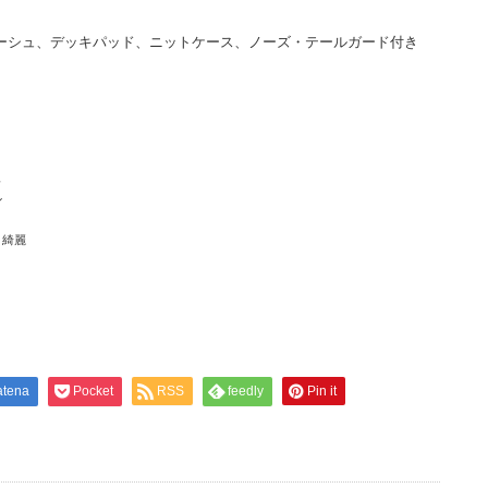
ーシュ、デッキパッド、ニットケース、ノーズ・テールガード付き
ュ
ブル
く綺麗
atena
Pocket
RSS
feedly
Pin it