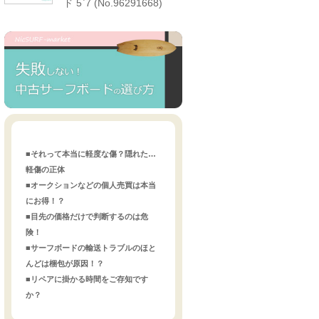
ド 5`7 (No.96291668)
■それって本当に軽度な傷？隠れた…
軽傷の正体
■オークションなどの個人売買は本当
にお得！？
■目先の価格だけで判断するのは危
険！
■サーフボードの輸送トラブルのほと
んどは梱包が原因！？
■リペアに掛かる時間をご存知です
か？