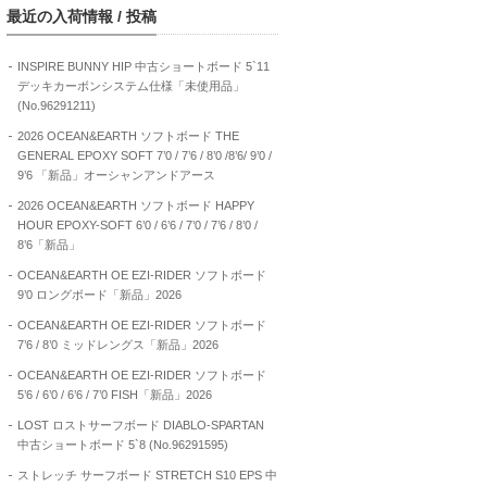
最近の入荷情報 / 投稿
INSPIRE BUNNY HIP 中古ショートボード 5`11
デッキカーボンシステム仕様「未使用品」
(No.96291211)
2026 OCEAN&EARTH ソフトボード THE
GENERAL EPOXY SOFT 7’0 / 7’6 / 8’0 /8’6/ 9’0 /
9’6 「新品」オーシャンアンドアース
2026 OCEAN&EARTH ソフトボード HAPPY
HOUR EPOXY-SOFT 6’0 / 6’6 / 7’0 / 7’6 / 8’0 /
8’6「新品」
OCEAN&EARTH OE EZI-RIDER ソフトボード
9’0 ロングボード「新品」2026
OCEAN&EARTH OE EZI-RIDER ソフトボード
7’6 / 8’0 ミッドレングス「新品」2026
OCEAN&EARTH OE EZI-RIDER ソフトボード
5’6 / 6’0 / 6’6 / 7’0 FISH「新品」2026
LOST ロストサーフボード DIABLO-SPARTAN
中古ショートボード 5`8 (No.96291595)
ストレッチ サーフボード STRETCH S10 EPS 中