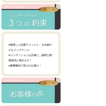
■徹底した品質チェックと、きめ細や
かなメンテナンス
■コンディションは正確に…誠実な情
報提供に努めます！
■厳重梱包で安心のお届け！