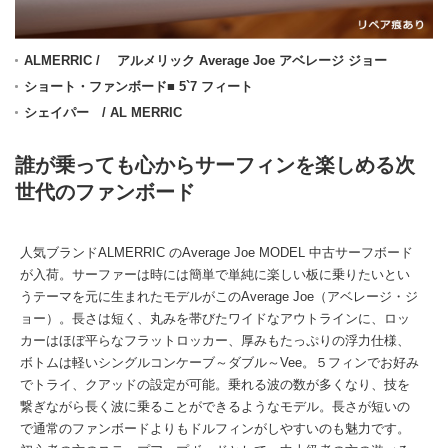
ALMERRIC / アルメリック Average Joe アベレージ ジョー
ショート・ファンボード■ 5`7 フィート
シェイパー / AL MERRIC
誰が乗っても心からサーフィンを楽しめる次
世代のファンボード
人気ブランドALMERRIC のAverage Joe MODEL 中古サーフボード
が入荷。サーファーは時には簡単で単純に楽しい板に乗りたいとい
うテーマを元に生まれたモデルがこのAverage Joe（アベレージ・ジ
ョー）。長さは短く、丸みを帯びたワイドなアウトラインに、ロッ
カーはほぼ平らなフラットロッカー、厚みもたっぷりの浮力仕様、
ボトムは軽いシングルコンケーブ～ダブル～Vee。５フィンでお好み
でトライ、クアッドの設定が可能。乗れる波の数が多くなり、技を
繋ぎながら長く波に乗ることができるようなモデル。長さが短いの
で通常のファンボードよりもドルフィンがしやすいのも魅力です。