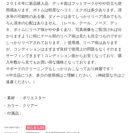
２０１６年に新品購入品、デッキ面はフットマークがやや目立ち使
用感あります。ボトムは軽度なヘコミ、エクボは多少あります。浸
水等の可能性のある傷、ダメージは全てしっかりリペア済みでもち
ろん浸水の心配はありません。（レール、テール、ノーズ、デッ
キ、ボトムにリペア痕がやや多くあり、写真画像をご覧頂ければ分
かりますように特にテール部のリペア痕は見たも目立つものですが
しっかりリペアされております。）使用感、リペア痕はあります
が、コンディションはまずまず良好で使用上の問題もなくそのまま
サーフィンできます！コンディション面からお安くなっており、購
入年数から見てもお買い得な価格となっております。
※ボードのクリーニングもしっかりおこなっており綺麗です！
※中古品につき、多少の使用感はご理解ください。（神経質な方はご
遠慮ください。）
素材 ：ポリエスター
カラー：クリアー
付属品：
初心者もOK