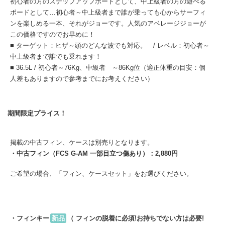
初心者の方のステップアップボードとして、中上級者の方の遊べる
ボードとして…初心者～中上級者まで誰が乗っても心からサーフィ
ンを楽しめる一本、それがジョーです。人気のアベレージジョーが
この価格ですのでお早めに！
■ ターゲット：ヒザ～頭のどんな波でも対応。 / レベル：初心者～
中上級者まで誰でも乗れます！
■ 36.5L / 初心者～76Kg、中級者 ～86Kg位（適正体重の目安：個
人差もありますので参考までにお考えください）
期間限定プライス！
掲載の中古フィン、ケースは別売りとなります。
・中古フィン（FCS G-AM 一部目立つ傷あり）：2,880円
ご希望の場合、「フィン、ケースセット」をお選びください。
・フィンキー
新品
（ フィンの脱着に必須!お持ちでない方は必要!