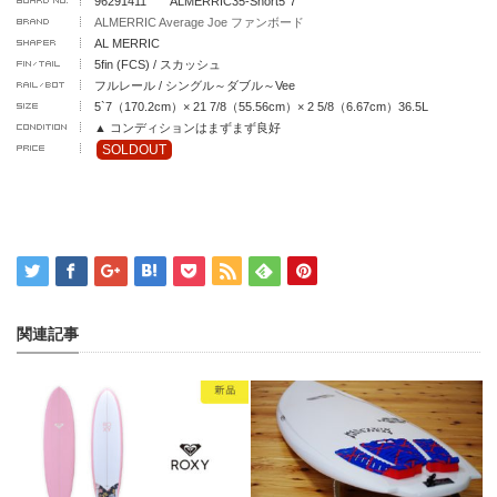
96291411 ALMERRIC35-Short5`7
ALMERRIC Average Joe ファンボード
AL MERRIC
5fin (FCS) / スカッシュ
フルレール / シングル～ダブル～Vee
5`7（170.2cm）× 21 7/8（55.56cm）× 2 5/8（6.67cm）36.5L
▲ コンディションはまずまず良好
SOLDOUT
関連記事