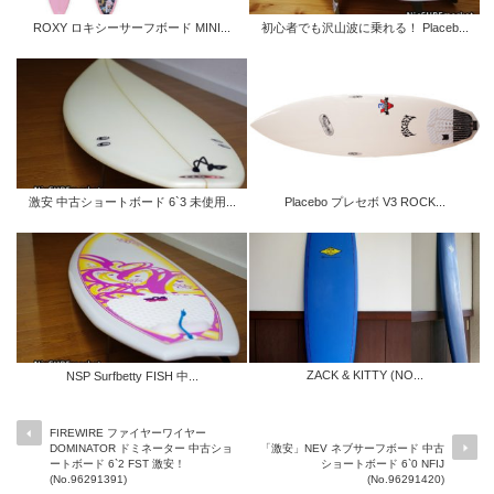
ROXY ロキシーサーフボード MINI...
初心者でも沢山波に乗れる！ Placeb...
激安 中古ショートボード 6`3 未使用...
Placebo プレセボ V3 ROCK...
ZACK & KITTY (NO...
NSP Surfbetty FISH 中...
FIREWIRE ファイヤーワイヤー
DOMINATOR ドミネーター 中古ショ
「激安」NEV ネブサーフボード 中古
ートボード 6`2 FST 激安！
ショートボード 6`0 NFIJ
(No.96291391)
(No.96291420)