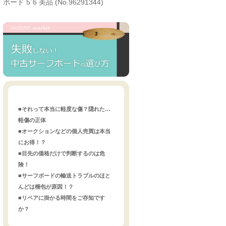
ボード 5`6 美品 (No.96291344)
■それって本当に軽度な傷？隠れた…
軽傷の正体
■オークションなどの個人売買は本当
にお得！？
■目先の価格だけで判断するのは危
険！
■サーフボードの輸送トラブルのほと
んどは梱包が原因！？
■リペアに掛かる時間をご存知です
か？