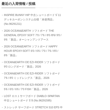
最近の入荷情報 / 投稿
INSPIRE BUNNY HIP 中古ショートボード 5`11
デッキカーボンシステム仕様「未使用品」
(No.96291211)
2026 OCEAN&EARTH ソフトボード THE
GENERAL EPOXY SOFT 7’0 / 7’6 / 8’0 /8’6/ 9’0 /
9’6 「新品」オーシャンアンドアース
2026 OCEAN&EARTH ソフトボード HAPPY
HOUR EPOXY-SOFT 6’0 / 6’6 / 7’0 / 7’6 / 8’0 /
8’6「新品」
OCEAN&EARTH OE EZI-RIDER ソフトボード
9’0 ロングボード「新品」2026
OCEAN&EARTH OE EZI-RIDER ソフトボード
7’6 / 8’0 ミッドレングス「新品」2026
OCEAN&EARTH OE EZI-RIDER ソフトボード
5’6 / 6’0 / 6’6 / 7’0 FISH「新品」2026
LOST ロストサーフボード DIABLO-SPARTAN
中古ショートボード 5`8 (No.96291595)
ストレッチ サーフボード STRETCH S10 EPS 中