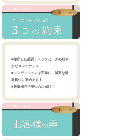
■徹底した品質チェックと、きめ細や
かなメンテナンス
■コンディションは正確に…誠実な情
報提供に努めます！
■厳重梱包で安心のお届け！