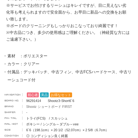
※サービスでお付けするリーシュはキレイですが、目に見えない劣
化等も考えられますので安全面から、お早目に新品への交換をお願
い致します。
※ボードのクリーニングもしっかりおこなっており綺麗です！
※中古品につき、多少の使用感はご理解ください。（神経質な方には
ご遠慮下さい。）
素材 ：ポリエスター
カラー：クリアー
付属品：デッキパッチ、中古フィン、中古FCSハードケース、中古リ
ーシュコード付
初心者
美品
お得なセット
96291414 Shootz3-Short6`6
Shootz ショートボード FIRST
-
トライ(FCS) / スカッシュ
ボキシー / シングル～ダブル～vee
6`6（198.1cm）× 20 1/2（52.07cm）× 2 5/8（6.7cm）
◎ コンディション良く綺麗