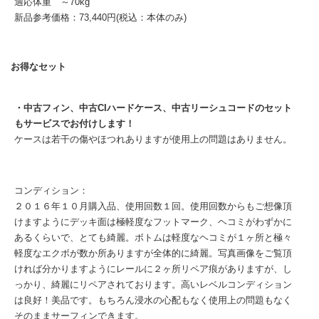
適応体重 ～70kg
新品参考価格：73,440円(税込：本体のみ)
お得なセット
・中古フィン、中古CIハードケース、中古リーシュコードのセット
もサービスでお付けします！
ケースは若干の傷やほつれありますが使用上の問題はありません。
コンディション：
２０１６年１０月購入品、使用回数１回。使用回数からもご想像頂
けますようにデッキ面は極軽度なフットマーク、ヘコミがわずかに
あるくらいで、とても綺麗。ボトムは軽度なヘコミが１ヶ所と極々
軽度なエクボが数か所ありますが全体的に綺麗。写真画像をご覧頂
ければ分かりますようにレールに２ヶ所リペア痕がありますが、し
っかり、綺麗にリペアされております。高いレベルコンディション
は良好！美品です。もちろん浸水の心配もなく使用上の問題もなく
そのままサーフィンできます。