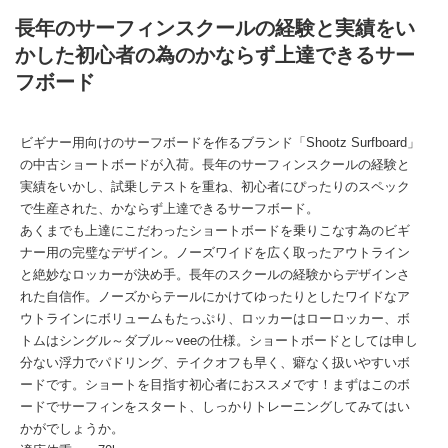
長年のサーフィンスクールの経験と実績をい
かした初心者の為のかならず上達できるサー
フボード
ビギナー用向けのサーフボードを作るブランド「Shootz Surfboard」
の中古ショートボードが入荷。長年のサーフィンスクールの経験と
実績をいかし、試乗しテストを重ね、初心者にぴったりのスペック
で生産された、かならず上達できるサーフボード。
あくまでも上達にこだわったショートボードを乗りこなす為のビギ
ナー用の完璧なデザイン。ノーズワイドを広く取ったアウトライン
と絶妙なロッカーが決め手。長年のスクールの経験からデザインさ
れた自信作。ノーズからテールにかけてゆったりとしたワイドなア
ウトラインにボリュームもたっぷり、ロッカーはローロッカー、ボ
トムはシングル～ダブル～veeの仕様。ショートボードとしては申し
分ない浮力でパドリング、テイクオフも早く、癖なく扱いやすいボ
ードです。ショートを目指す初心者におススメです！まずはこのボ
ードでサーフィンをスタート、しっかりトレーニングしてみてはい
かがでしょうか。