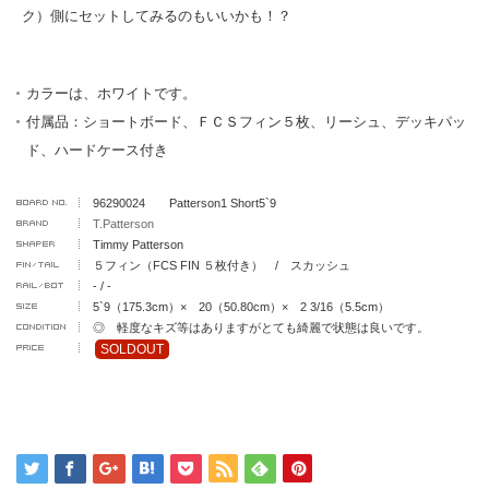
ク）側にセットしてみるのもいいかも！？
カラーは、ホワイトです。
付属品：ショートボード、ＦＣＳフィン５枚、リーシュ、デッキパッ
ド、ハードケース付き
96290024 Patterson1 Short5`9
T.Patterson
Timmy Patterson
５フィン（FCS FIN ５枚付き） / スカッシュ
- / -
5`9（175.3cm）× 20（50.80cm）× 2 3/16（5.5cm）
◎ 軽度なキズ等はありますがとても綺麗で状態は良いです。
SOLDOUT