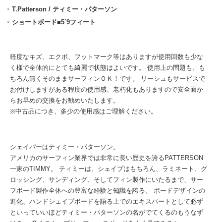
T.Patterson / ティミー・パターソン
ショートボード■5`9フィート
軽度なキズ、エクボ、フットマーク等はありますが使用回数も少な
く様で全体的にとても綺麗で状態はよいです。 使用上の問題も、も
ちろん無くそのままサーフィンＯＫ！です。 リーシュもサービスで
お付けしますがある程度の使用感、老朽化もありますので安全面か
らお早めの交換をお勧めいたします。
※中古品につき、多少の使用感はご理解ください。
シェイパーはティミー・パターソン。
アメリカのサーフィン業界では非常に長い歴史を誇るPATTERSON
一家のTIMMY。 ティミーは、シェイプはもちろん、ラミネート、グ
ロッシング、サンディング、そしてフィン製作にいたるまで、サー
フボード製作全体への豊富な経験と知識を誇る。 ボードデザインの
進化、ハンドシェイプボードを語る上でのエキスパートとして必ず
といっていいほどティミー・パターソンの名がでてくるのもうなず