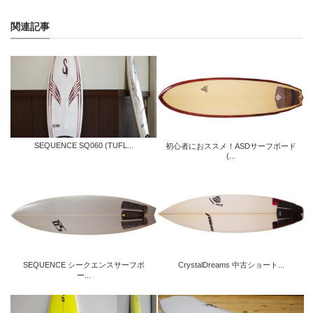
関連記事
SEQUENCE SQ060 (TUFL...
初心者におススメ！ASDサーフボード
(...
SEQUENCE シークエンスサーフボ
CrystalDreams 中古ショート...
ー...