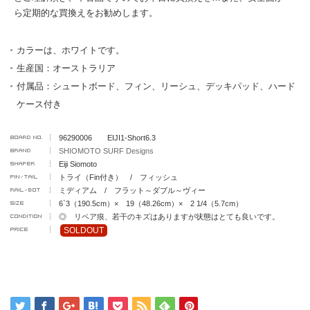
ら定期的な買換えをお勧めします。
カラーは、ホワイトです。
生産国：オーストラリア
付属品：シュートボード、フィン、リーシュ、デッキパッド、ハード
ケース付き
96290006 EIJI1-Short6.3
SHIOMOTO SURF Designs
Eiji Siomoto
トライ（Fin付き） / フィッシュ
ミディアム / フラット～ダブル～ヴィー
6`3（190.5cm）× 19（48.26cm）× 2 1/4（5.7cm）
◎ リペア痕、若干のキズはありますが状態はとても良いです。
SOLDOUT