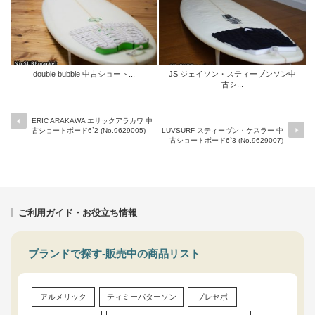
double bubble 中古ショート...
JS ジェイソン・スティーブンソン中
古シ...
ERIC ARAKAWA エリックアラカワ 中
古ショートボード6`2 (No.9629005)
LUVSURF スティーヴン・ケスラー 中
古ショートボード6`3 (No.9629007)
ご利用ガイド・お役立ち情報
ブランドで探す-販売中の商品リスト
アルメリック
ティミーパターソン
プレセボ