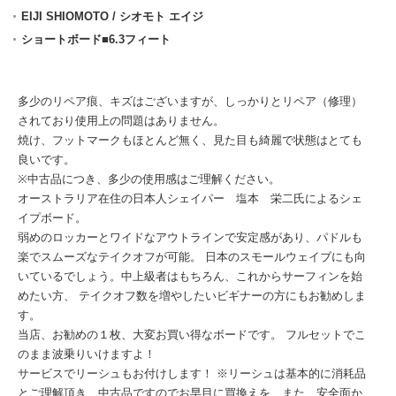
EIJI SHIOMOTO / シオモト エイジ
ショートボード■6.3フィート
多少のリペア痕、キズはございますが、しっかりとリペア（修理）
されており使用上の問題はありません。
焼け、フットマークもほとんど無く、見た目も綺麗で状態はとても
良いです。
※中古品につき、多少の使用感はご理解ください。
オーストラリア在住の日本人シェイパー 塩本 栄二氏によるシェ
イプボード。
弱めのロッカーとワイドなアウトラインで安定感があり、パドルも
楽でスムーズなテイクオフが可能。 日本のスモールウェイブにも向
いているでしょう。中上級者はもちろん、これからサーフィンを始
めたい方、 テイクオフ数を増やしたいビギナーの方にもお勧めしま
す。
当店、お勧めの１枚、大変お買い得なボードです。 フルセットでこ
のまま波乗りいけますよ！
サービスでリーシュもお付けします！ ※リーシュは基本的に消耗品
とご理解頂き、中古品ですのでお早目に買換えを…また、安全面か