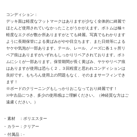
コンディション：
デッキ面は軽度なフットマークはありますが少なく全体的に綺麗で
ほとんど使用されていなかったことがうかがえます。ボトムは極々
軽度なエクボが数か所ありますがとても綺麗。写真でもわかります
ように長期保管による黄ばみがやや目立ちます、また日焼等による
ヤケや気泡が一部あります。テール、レール、ノーズに各１ヶ所リ
ペア痕はありますがいずれもしっかりリペアされております。ボト
ムにシミが一部あります。保管期間が長く黄ばみ、ヤケやリペア痕
はありますが使用は恐らく２，３回程度と思われコンディションは
良好です。もちろん使用上の問題もなく、そのままサーフィンでき
ます！
※ボードのクリーニングもしっかりおこなっており綺麗です！
※中古品につき、多少の使用感はご理解ください。（神経質な方はご
遠慮ください。）
素材 ：ポリエスター
カラー：クリアー
付属品：-