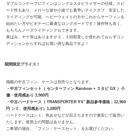
ダブルコンケーブにフィンはシングルスタビライザーの仕様。スピ
ード性もあり、メローな波や小波でも素早いテイクオフ、安定した
ライディングが可能、ヘビーウェイトの方やこれからサーフィンを
始めたい方やビギナーに最適なロングボードです！操作性も良く、
もちろんノーズライディングもできます。
黄ばみ、ヤケ等はありますが２，３回程度しか使われておらずコン
ディションからすればお買い得な商品ですよ！
期間限定プライス！
掲載の中古フィン、ケースは別売りとなります。
・中古フィンセット（ センターフィン Rainbow + スタビ GX ）小
傷・使用感あり 3,980円
・中古ハードケース（ TRANSPORTER 9’6″ 新品参考価格：12,960
円 シミ、使用感あり）1,280円
ハードケースはシミ、色あせなどが目立ちますので激安にて販売い
たします。使用上の問題はありません。
ご希望の場合、「フィン・ケースセット」をお選びください。