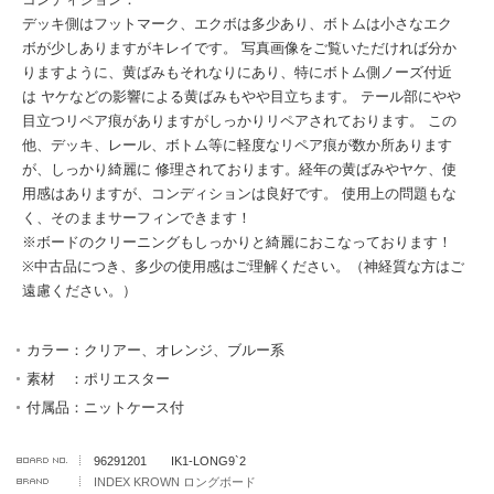
デッキ側はフットマーク、エクボは多少あり、ボトムは小さなエク
ボが少しありますがキレイです。 写真画像をご覧いただければ分か
りますように、黄ばみもそれなりにあり、特にボトム側ノーズ付近
は ヤケなどの影響による黄ばみもやや目立ちます。 テール部にやや
目立つリペア痕がありますがしっかりリペアされております。 この
他、デッキ、レール、ボトム等に軽度なリペア痕が数か所あります
が、しっかり綺麗に 修理されております。経年の黄ばみやヤケ、使
用感はありますが、コンディションは良好です。 使用上の問題もな
く、そのままサーフィンできます！
※ボードのクリーニングもしっかりと綺麗におこなっております！
※中古品につき、多少の使用感はご理解ください。（神経質な方はご
遠慮ください。）
カラー：クリアー、オレンジ、ブルー系
素材 ：ポリエスター
付属品：ニットケース付
96291201 IK1-LONG9`2
INDEX KROWN ロングボード