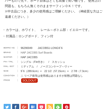
パーもので元々、ボード自体はとても高価で良い物です。 使用上の
問題も、もちろん無くそのままサーフィンＯＫ！です。
※中古品につき、多少の使用感はご理解ください。（神経質な方はご
遠慮ください。）
カラーは、ホワイト、 レール～ボトム部：イエローです。
付属品：ロングボード、フィン付
96290049 JACOBS1-LONG9`6
HAP JACOBS Surf Boards
HAP JACOBS
シングル（Fin付き） / スカッシュ
ミディアム / ノーズコンケーブ～ヴィー
9`6（289.6cm）× 22 1/2（57.15cm）× 2 7/8（7.3cm）
△ リペア痕等は使用感はありますが状態は問題なし
SOLDOUT