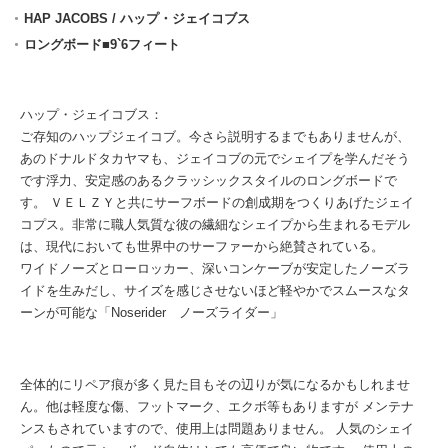
HAP JACOBS / ハップ・ジェイコブス
ロングボード■9`6フィート
ハップ・ジェイコブス：
ご存知のハップジェイコブ。今さら説明するまでもありませんが、
あのドナルドタカヤマも、ジェイコブの元でシェイプを学んだそう
です浮力、安定感のあるクラッシックスタイルのロングボードで
す。 ＶＥＬＺＹと共にサーフボードの創成期をつくりあげたジェイ
コプス。非常に職人気質な彼の繊細なシェイプから生まれるモデル
は、現代においても世界中のサーファーから絶賛されている。
ワイドノーズとローロッカー、深いコンケーブが安定したノーズラ
イドを生みだし、サイズを感じさせないほど軽やかでスムースなタ
ーンが可能な「Noserider ノーズライダー」
全体的にリペア痕が多く見た目もその辺りが気になるかもしれませ
ん。他は軽度な傷、フットマーク、エクボ等もありますが メンテナ
ンスもされていますので、使用上は問題ありません。 人気のシェイ