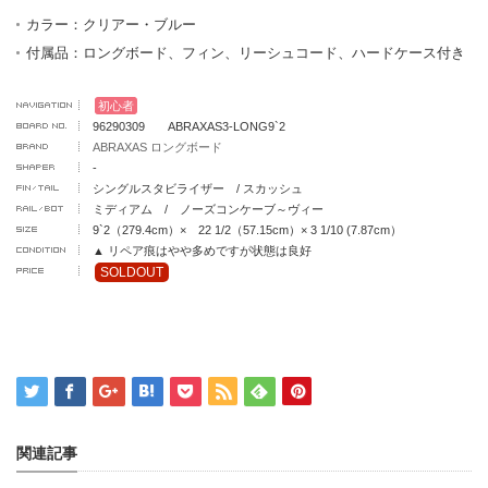
カラー：クリアー・ブルー
付属品：ロングボード、フィン、リーシュコード、ハードケース付き
初心者
96290309 ABRAXAS3-LONG9`2
ABRAXAS ロングボード
-
シングルスタビライザー / スカッシュ
ミディアム / ノーズコンケーブ～ヴィー
9`2（279.4cm）× 22 1/2（57.15cm）× 3 1/10 (7.87cm）
▲ リペア痕はやや多めですが状態は良好
SOLDOUT
関連記事