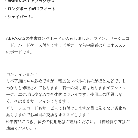
ABRAXAS / アブラクサス
ロングボード■9`2フィート
シェイパー / –
ABRAXASの中古ロングボードが入荷しました。フィン、リーシュコ
ード、ハードケース付きです！ビギナーから中級者の方にオススメ
のボードです。
コンディション：
リペア痕はやや多めですが、軽度なレベルのものがほとんどで、し
っかりと修理されております。若干の焼け感はありますがフットマ
ーク、エクボは少なめで全体的にキレイです。使用上の問題もな
く、そのままサーフィンできます！
※リーシュコードもサービスでお付けしますが目に見えない劣化も
ありますのでお早目の交換をオススメします！
※中古品につき、多少の使用感はご理解ください。（神経質な方はご
遠慮ください。）