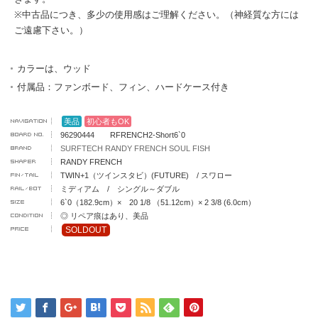
※中古品につき、多少の使用感はご理解ください。（神経質な方には
ご遠慮下さい。）
カラーは、ウッド
付属品：ファンボード、フィン、ハードケース付き
美品
初心者もOK
96290444 RFRENCH2-Short6`0
SURFTECH RANDY FRENCH SOUL FISH
RANDY FRENCH
TWIN+1（ツインスタビ）(FUTURE) / スワロー
ミディアム / シングル～ダブル
6`0（182.9cm）× 20 1/8 （51.12cm）× 2 3/8 (6.0cm）
◎ リペア痕はあり、美品
SOLDOUT