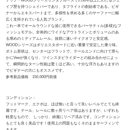
テック・WOODシリーズサンタクルーズでの30年以上にわたるシェ
イプ歴を持つシェイパーであり、タフライトの創始者である。ビギ
ナーからエキスパートまで、多様性を求める多くのサーファーに幅
広く支持されている人気ブランド。
これ一本でオールラウンドな波に使用できるバーサティル(多様)なフ
ィッシュモデル。全体的にワイドなアウトラインとボリュームのあ
る厚めのミディアムレール。抜群に速いテイクオフと安定感。
WOODシリーズはポリエスタボードに近い重量で安定した乗り味。
ボトム形状は、センターはフラットで、テールエンドに向けて滑ら
かにVeeが強くなり、ツインスタビライダーとの組み合わせによっ
て、瞬間的なターン性能は驚くほど高い。十分な浮力もありますの
でビギナーの方にもオススメです。
参考新品価格 150,000円前後
コンディション：
フットマーク、エクボは、ほぼ無いと言って良いレベルでとても綺
麗です。テール、レールに数ヶ所リペア痕はありますが、いずれも
軽度なもので、 しっかり、綺麗にリペア済みです。コンディション
もとても良く美品です！使用上の問題もなくそのままサーフィンで
きます。