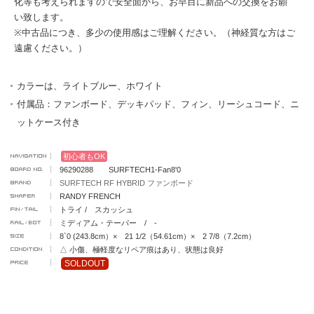
化等も考えられますので安全面から、お早目に新品への交換をお願
い致します。
※中古品につき、多少の使用感はご理解ください。（神経質な方はご
遠慮ください。）
カラーは、ライトブルー、ホワイト
付属品：ファンボード、デッキパッド、フィン、リーシュコード、ニ
ットケース付き
初心者もOK
96290288 SURFTECH1-Fan8'0
SURFTECH RF HYBRID ファンボード
RANDY FRENCH
トライ / スカッシュ
ミディアム・テーパー / -
8`0 (243.8cm）× 21 1/2（54.61cm）× 2 7/8（7.2cm）
△ 小傷、極軽度なリペア痕はあり、状態は良好
SOLDOUT