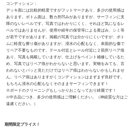
コンディション：
デッキ面には比較的軽度ですがフットマークあり、多少の使用感は
あります。ボトム面は、数カ所凹みがありますが、サーフィンに支
障のないレベルです。写真ではわかりにくく、それほど気になるレ
ベルではありませんが、使用や経年の保管等による黄ばみ、シミ等
が若干ですがあります。掲載の写真では分かりにくいですが、ボト
ムに軽度な擦り傷がありますが、浸水の心配もなく、表面的な傷で
リペア不要なものです。テール付近とレール付近に２箇所リペア痕
あり、写真も掲載していますが、仕上げをペイント補修しているた
め、写真ではリペア痕がわからないと思います。実物をみても、言
われないとパッと見ただけではリペア痕はわからないかもしれませ
ん。リペア痕はありますがくコンディションはまずまず良好です。
もちろん浸水の心配もなくそのままサーフィンできます！
※ボードのクリーニングもしっかりおこなっており綺麗です！
※中古品につき、多少の使用感はご理解ください。（神経質な方はご
遠慮ください。）
期間限定プライス！