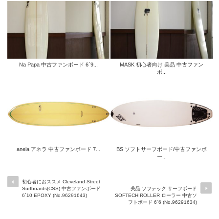
Na Papa 中古ファンボード 6`9...
MASK 初心者向け 美品 中古ファン
ボ...
anela アネラ 中古ファンボード 7...
BS ソフトサーフボード/中古ファンボ
ー...
初心者におススメ Cleveland Street
Surfboards(CSS) 中古ファンボード
美品 ソフテック サーフボード
6`10 EPOXY (No.96291643)
SOFTECH ROLLER ローラー 中古ソ
フトボード 6`6 (No.96291634)