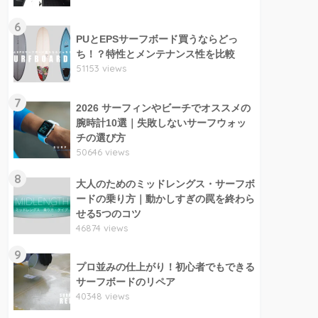
6
PUとEPSサーフボード買うならどっ
ち！？特性とメンテナンス性を比較
51153 views
7
2026 サーフィンやビーチでオススメの
腕時計10選｜失敗しないサーフウォッ
チの選び方
50646 views
8
大人のためのミッドレングス・サーフボ
ードの乗り方｜動かしすぎの罠を終わら
せる5つのコツ
46874 views
9
プロ並みの仕上がり！初心者でもできる
サーフボードのリペア
40348 views