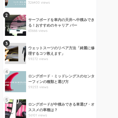
326400 views
2
サーフボードを車内の天井へ中積みでき
る！おすすめのキャリア バー
63666 views
3
ウェットスーツのリペア方法「綺麗に修
理するコツ教えます」
59272 views
4
ロングボード・ミッドレングスのセンタ
ーフィンの種類と選び方
59253 views
5
ロングボードが中積みできる車選び・オ
ススメの車種は？
56101 views