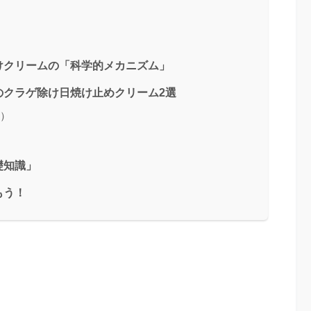
けクリームの「科学的メカニズム」
のクラゲ除け日焼け止めクリーム2選
ド）
礎知識」
もう！