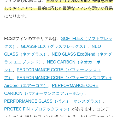
フィン選びの際には、
各種
マテリアルの名前と特徴を理解
しておくことで、目的に応じた最適なフィンを選びが容易
になります。
FCS2フィンのマテリアルは、
SOFTFLEX（ソフトフレッ
クス）
、
GLASSFLEX（グラスフレックス）
、
NEO
GLASS（ネオグラス）
、
NEO GLASS EcoBlend（ネオグ
ラス エコブレンド）
、
NEO CARBON（ネオカーボ
ン）
、
PERFORMANCE CORE（パフォーマンスコ
ア）
、
PERFORMANCE CORE（パフォーマンスコア）+
AirCore（エアーコア）
、
PERFORMANCE CORE
CARBON（パフォーマンスコアカーボン）
、
PERFORMANCE GLASS（パフォーマンスグラス）
、
PROTEC FIN（プロテックフィン）
があります、コンデ
ィションに適したフィンを選ぶことで、よりパフォーマン