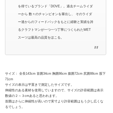
を得ているブランド「DOVE」。過去チームライダ
ーから 数々のチャンピオンを輩出し、 そのライダ
ー達からのフィードバックをもとに経験と実績を誇
るクラフトマンが一つ一つ丁寧につくられたWET
スーツは最高の品質をほこる。
サイズ： 全長143cm 首囲34cm 胸囲86cm 腹囲72cm 尻囲88cm 股下
71cm
サイズの表示は平置きで測定したサイズです。
伸縮性のある素材を使用していますので、サイズの許容範囲は表示
数値の２～３cmあると思われます。
首囲はさらに伸縮性が高いので実寸より許容範囲はもう少し広くな
るでしょう。