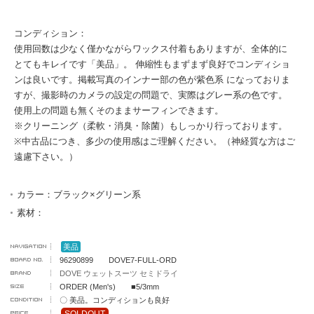
コンディション：
使用回数は少なく僅かながらワックス付着もありますが、全体的に
とてもキレイです「美品」。 伸縮性もまずまず良好でコンディショ
ンは良いです。掲載写真のインナー部の色が紫色系 になっておりま
すが、撮影時のカメラの設定の問題で、実際はグレー系の色です。
使用上の問題も無くそのままサーフィンできます。
※クリーニング（柔軟・消臭・除菌）もしっかり行っております。
※中古品につき、多少の使用感はご理解ください。（神経質な方はご
遠慮下さい。）
カラー：ブラック×グリーン系
素材：
美品
96290899 DOVE7-FULL-ORD
DOVE ウェットスーツ セミドライ
ORDER (Men's) ■5/3mm
〇 美品。コンディションも良好