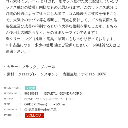
ゴム素材でブルーム”と呼ばれ、耐オゾン性のために配合しているワ
ックス成分の被膜と同様なものと思われます。このワックス成分は
時間の経過によって徐々にしみ出て、ゴム輪表面に被膜を作ること
で、大気中のオゾン等を遮断し、日光を反射して、ゴム輪表面の亀
裂発生及び成長を抑制するという大事な役割を果たします。もちろ
ん使用上の問題もなく、そのままサーフィンできます！
※クリーニング（柔軟・消臭・除菌）もしっかり行っております。
※中古品につき、多少の使用感はご理解ください。（神経質な方はご
遠慮下さい。）
カラー：ブラック、ブルー系
素材：クロロプレーンスポンジ 表面生地：ナイロン 100%
未使用
96290813 BEWET14-SEMIDRY-ORD
BEWET ウェットスーツ セミドライ
ORDER (Men's) ■5/3mm
◎ 新品同様の未使用品
SOLDOUT