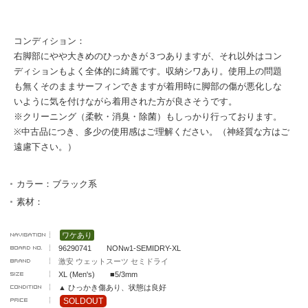
コンディション：
右脚部にやや大きめのひっかきが３つありますが、それ以外はコン
ディションもよく全体的に綺麗です。収納シワあり。使用上の問題
も無くそのままサーフィンできますが着用時に脚部の傷が悪化しな
いように気を付けながら着用された方が良さそうです。
※クリーニング（柔軟・消臭・除菌）もしっかり行っております。
※中古品につき、多少の使用感はご理解ください。（神経質な方はご
遠慮下さい。）
カラー：ブラック系
素材：
ワケあり
96290741 NONw1-SEMIDRY-XL
激安 ウェットスーツ セミドライ
XL (Men's) ■5/3mm
▲ ひっかき傷あり、状態は良好
SOLDOUT