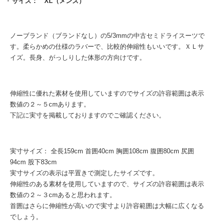
サイズ： XL（メンズ）
ノーブランド（ブランドなし）の5/3mmの中古セミドライスーツで
す。柔らかめの仕様のラバーで、比較的伸縮性もいいです。ＸＬサ
イズ。長身、がっしりした体形の方向けです。
伸縮性に優れた素材を使用していますのでサイズの許容範囲は表示
数値の２～５cmあります。
下記に実寸を掲載しておりますのでご確認ください。
実寸サイズ： 全長159cm 首囲40cm 胸囲108cm 腹囲80cm 尻囲
94cm 股下83cm
実寸サイズの表示は平置きで測定したサイズです。
伸縮性のある素材を使用していますので、サイズの許容範囲は表示
数値の２～３cmあると思われます。
首囲はさらに伸縮性が高いので実寸より許容範囲は大幅に広くなる
でしょう。