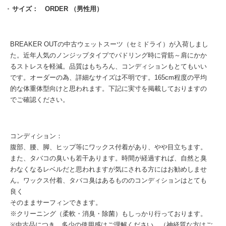
サイズ： ORDER （男性用）
BREAKER OUTの中古ウェットスーツ（セミドライ）が入荷しまし
た。近年人気のノンジップタイプでパドリング時に背筋～肩にかか
るストレスを軽減。品質はもちろん、コンディションもとてもいい
です。オーダーの為、詳細なサイズは不明です。165cm程度の平均
的な体重体型向けと思われます。下記に実寸を掲載しておりますの
でご確認ください。
コンディション：
腹部、腰、脚、ヒップ等にワックス付着があり、やや目立ちます。
また、タバコの臭いも若干あります。時間が経過すれば、自然と臭
わなくなるレベルだと思われますが気にされる方にはお勧めしませ
ん。ワックス付着、タバコ臭はあるもののコンディションはとても
良く
そのままサーフィンできます。
※クリーニング（柔軟・消臭・除菌）もしっかり行っております。
※中古品につき、多少の使用感はご理解ください。（神経質な方はご