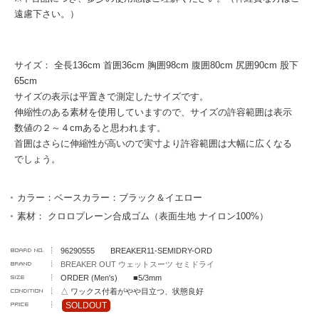
遠慮下さい。）
サイズ： 全長136cm 首囲36cm 胸囲98cm 腹囲80cm 尻囲90cm 股下
65cm
サイズの表示は平置きで測定したサイズです。
伸縮性のある素材を使用していますので、サイズの許容範囲は表示
数値の２～４cmあると思われます。
首囲はさらに伸縮性が高いので実寸より許容範囲は大幅に広くなる
でしょう。
カラー：ベースカラー：ブラック＆イエロー
素材： クロロプレーン合成ゴム（表面生地 ナイロン100%）
96290555 BREAKER11-SEMIDRY-ORD
BREAKER OUT ウェットスーツ セミドライ
ORDER (Men's) ■5/3mm
△ ワックス付着がやや目立つ、状態良好
SOLDOUT