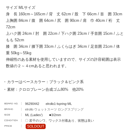
サイズ MLサイズ
身 長 160cm～165cm / 背 丈 62cm / 股 下 66cm / 首 囲 33cm
上胸囲 84cm / 腹 囲 64cm / 尻 囲 90cm / 肩 巾 40cm / 裄 丈
72cm
上ハク囲 24cm / 肘 囲 22cm / 下ハク囲 23cm / 手首囲 15cm / ふと
もも 52cm
膝 囲 34cm / 膝下囲 33cm / ふくらはぎ 34cm / 足首囲 21cm / 体
重 50kg～55kg
伸縮性のある素材を使用していますので、サイズの許容範囲は表示
数値の２～４cmあると思われます。
カラーはベースカラー：ブラック＆ピンク系
素材：クロロプレーン合成ゴム80% 他20%
96290442 elrollo1-lspring-ML
elrollo ウェットスーツ ロングスプリング
ML (Ladies') ■3/2mm
〇 若干のシワ、ワックス付着あり、状態は良い
SOLDOUT