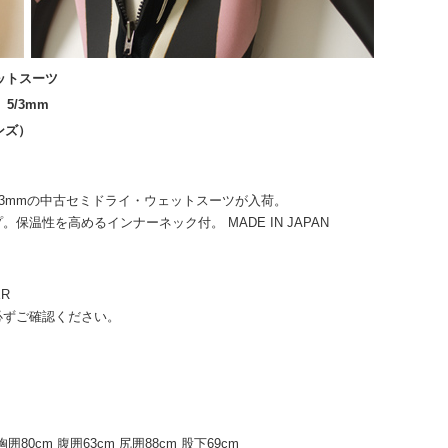
エットスーツ
5/3mm
ンズ）
5/3mmの中古セミドライ・ウェットスーツが入荷。
温性を高めるインナーネック付。 MADE IN JAPAN
R
必ずご確認ください。
胸囲80cm 腹囲63cm 尻囲88cm 股下69cm