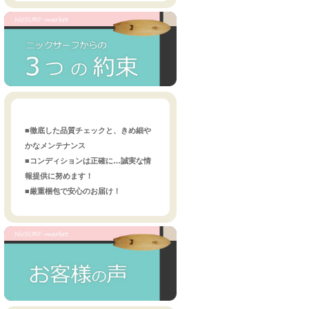
■徹底した品質チェックと、きめ細や
かなメンテナンス
■コンディションは正確に…誠実な情
報提供に努めます！
■厳重梱包で安心のお届け！