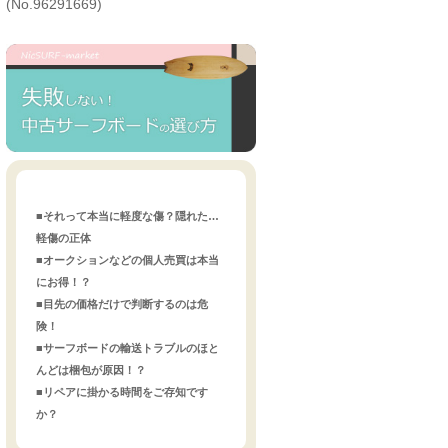
(No.96291669)
■それって本当に軽度な傷？隠れた…
軽傷の正体
■オークションなどの個人売買は本当
にお得！？
■目先の価格だけで判断するのは危
険！
■サーフボードの輸送トラブルのほと
んどは梱包が原因！？
■リペアに掛かる時間をご存知です
か？