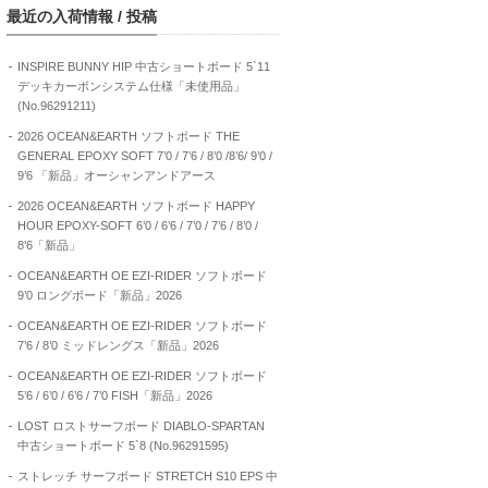
最近の入荷情報 / 投稿
INSPIRE BUNNY HIP 中古ショートボード 5`11
デッキカーボンシステム仕様「未使用品」
(No.96291211)
2026 OCEAN&EARTH ソフトボード THE
GENERAL EPOXY SOFT 7’0 / 7’6 / 8’0 /8’6/ 9’0 /
9’6 「新品」オーシャンアンドアース
2026 OCEAN&EARTH ソフトボード HAPPY
HOUR EPOXY-SOFT 6’0 / 6’6 / 7’0 / 7’6 / 8’0 /
8’6「新品」
OCEAN&EARTH OE EZI-RIDER ソフトボード
9’0 ロングボード「新品」2026
OCEAN&EARTH OE EZI-RIDER ソフトボード
7’6 / 8’0 ミッドレングス「新品」2026
OCEAN&EARTH OE EZI-RIDER ソフトボード
5’6 / 6’0 / 6’6 / 7’0 FISH「新品」2026
LOST ロストサーフボード DIABLO-SPARTAN
中古ショートボード 5`8 (No.96291595)
ストレッチ サーフボード STRETCH S10 EPS 中