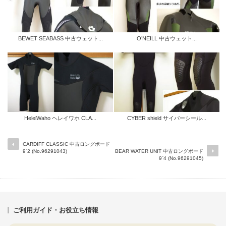
BEWET SEABASS 中古ウェット...
O’NEILL 中古ウェット...
HeleiWaho ヘレイワホ CLA...
CYBER shield サイバーシール...
CARDIFF CLASSIC 中古ロングボード
9`2 (No.96291043)
BEAR WATER UNIT 中古ロングボード
9`4 (No.96291045)
ご利用ガイド・お役立ち情報