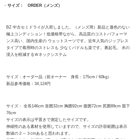
サイズ： ORDER（メンズ）
BZ 中古セミドライが入荷しました。（メンズ用）新品と遜色のない
極上コンディション！低価格帯ながら、高品質のコストパフォーマ
ンス高い、国内生産の ウェットスーツです。近年人気のジップレス
タイプで着用時のストレスも 少なくパドルも楽です。裏起毛。 水の
浸入を軽減するＷネックシステム
サイズ：オーダー品（前オーナー 身長：175cm / 60kg）
新品参考価格：34,124円
サイズ： 全長146cm 首囲32cm 胸囲92cm 腹囲72cm 尻囲89cm 股下
76cm
サイズの表示は平置きで測定したサイズです。
伸縮性のある素材を使用していますので、サイズの許容範囲は表示
数値の２～３cmあると思われます。