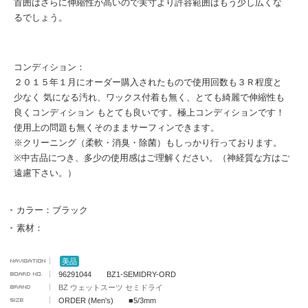
首囲はさらに伸縮性が高いので実寸より許容範囲はもう少し広くな
るでしょう。
コンディション：
２０１５年１月にオーダー購入されたもので使用回数も３Ｒ程度と
少なく 気になる汚れ、ワックス付着も無く、とても綺麗で伸縮性も
良くコンディション もとても良いです。極上コンディションです！
使用上の問題も無くそのままサーフィンできます。
※クリーニング（柔軟・消臭・除菌）もしっかり行っております。
※中古品につき、多少の使用感はご理解ください。（神経質な方はご
遠慮下さい。）
カラー：ブラック
素材：
美品
96291044 BZ1-SEMIDRY-ORD
BZ ウェットスーツ セミドライ
ORDER (Men's) ■5/3mm