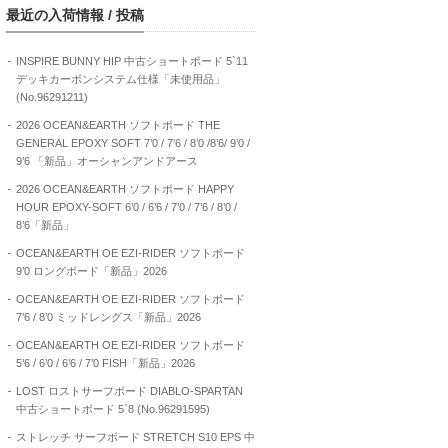
最近の入荷情報 / 投稿
INSPIRE BUNNY HIP 中古ショートボード 5`11
デッキカーボンシステム仕様「未使用品」
(No.96291211)
2026 OCEAN&EARTH ソフトボード THE
GENERAL EPOXY SOFT 7’0 / 7’6 / 8’0 /8’6/ 9’0 /
9’6 「新品」オーシャンアンドアース
2026 OCEAN&EARTH ソフトボード HAPPY
HOUR EPOXY-SOFT 6’0 / 6’6 / 7’0 / 7’6 / 8’0 /
8’6「新品」
OCEAN&EARTH OE EZI-RIDER ソフトボード
9’0 ロングボード「新品」2026
OCEAN&EARTH OE EZI-RIDER ソフトボード
7’6 / 8’0 ミッドレングス「新品」2026
OCEAN&EARTH OE EZI-RIDER ソフトボード
5’6 / 6’0 / 6’6 / 7’0 FISH「新品」2026
LOST ロストサーフボード DIABLO-SPARTAN
中古ショートボード 5`8 (No.96291595)
ストレッチ サーフボード STRETCH S10 EPS 中