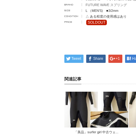
FUTURE WAVE スプリング
L （MEN'S) ■3/2mm
△ ある程度の使用感はあり
SOLDOUT
Tweet
Share
+1
H
関連記事
「美品」surfer girl 中古ウェ...