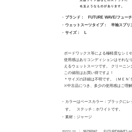
ブランド： FUTURE WAVE/フュー
ウェットスーツタイプ： 半袖スプリ
サイズ： L
ボードワックス等による極軽度なシミ
使用感はありコンディションはそれな
えるウェットスーツです。 クリーニン
この値段はお買い得ですよ！
＊サイズの詳細は不明です。（ＭＥＮ’
※中古品につき、多少の使用感はご理
カラーはベースカラー：ブラックにレ
す。 ステッチ：ホワイトです。
素材：ジャージ
96290042 FUTUREWAVE1-spr