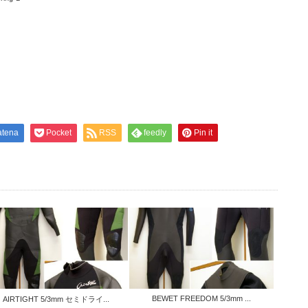
atena
Pocket
RSS
feedly
Pin it
BEWET FREEDOM 5/3mm ...
AIRTIGHT 5/3mm セミドライ...