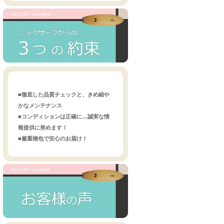
■徹底した品質チェックと、きめ細や
かなメンテナンス
■コンディションは正確に…誠実な情
報提供に努めます！
■厳重梱包で安心のお届け！