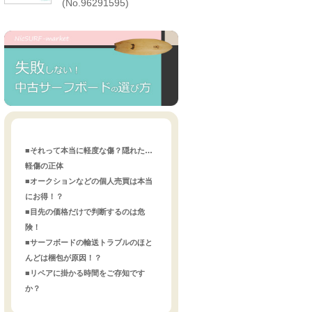
(No.96291595)
■それって本当に軽度な傷？隠れた…
軽傷の正体
■オークションなどの個人売買は本当
にお得！？
■目先の価格だけで判断するのは危
険！
■サーフボードの輸送トラブルのほと
んどは梱包が原因！？
■リペアに掛かる時間をご存知です
か？