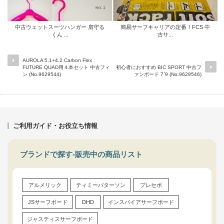
中古ウェットスーツハンガー 肩守る
簡易サーフキャリアの定番！FCS 中
くん ...
古サ...
AUROLA 5.1+4.2 Carbon Flex
FUTURE QUAD用４本セット 中古フィ
初心者におすすめ BIC SPORT 中古フ
ン (No.9629544)
ァンボード 7`9 (No.9629546)
ご利用ガイド・お役立ち情報
ブランドで探す-販売中の商品リスト
アルメリック
ティミーパターソン
プレセボ
JSサーフボード
DHD
インスパイアサーフボード
ジャスティスサーフボード