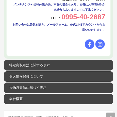
メンテナンスや出張外出の為、不在の場合もあり、回答にお時間がかか
る場合もありますのでご了承ください。
0995-40-2687
TEL：
お問い合せは緊急を除き、メールフォーム、公式LINEアカウントからお
願いいたします。
特定商取引法に関する表示
個人情報保護について
古物営業法に基づく表示
会社概要
r
Copyright ©
中古サーフボード通販のニックサーフ