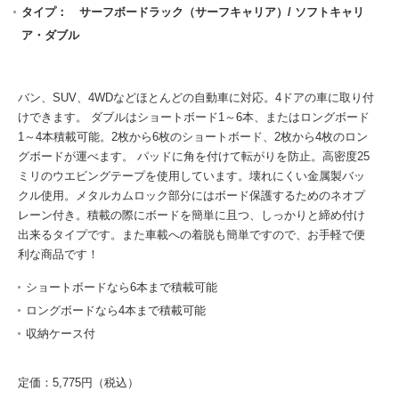
タイプ： サーフボードラック（サーフキャリア）/ ソフトキャリ
ア・ダブル
バン、SUV、4WDなどほとんどの自動車に対応。4ドアの車に取り付
けできます。 ダブルはショートボード1～6本、またはロングボード
1～4本積載可能。2枚から6枚のショートボード、2枚から4枚のロン
グボードが運べます。 パッドに角を付けて転がりを防止。高密度25
ミリのウエビングテープを使用しています。壊れにくい金属製バッ
クル使用。メタルカムロック部分にはボード保護するためのネオプ
レーン付き。積載の際にボードを簡単に且つ、しっかりと締め付け
出来るタイプです。また車載への着脱も簡単ですので、お手軽で便
利な商品です！
ショートボードなら6本まで積載可能
ロングボードなら4本まで積載可能
収納ケース付
定価：5,775円（税込）