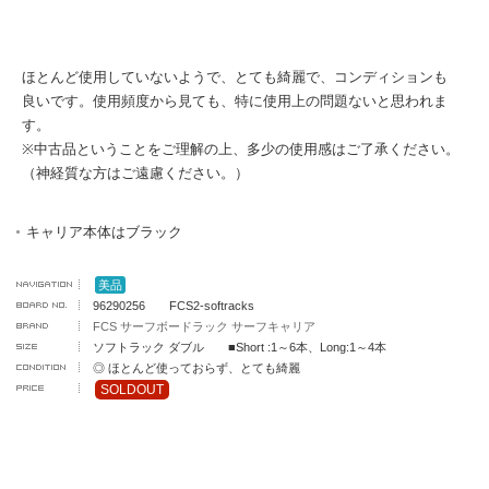
ほとんど使用していないようで、とても綺麗で、コンディションも
良いです。使用頻度から見ても、特に使用上の問題ないと思われま
す。
※中古品ということをご理解の上、多少の使用感はご了承ください。
（神経質な方はご遠慮ください。）
キャリア本体はブラック
美品
96290256 FCS2-softracks
FCS サーフボードラック サーフキャリア
ソフトラック ダブル ■Short :1～6本、Long:1～4本
◎ ほとんど使っておらず、とても綺麗
SOLDOUT