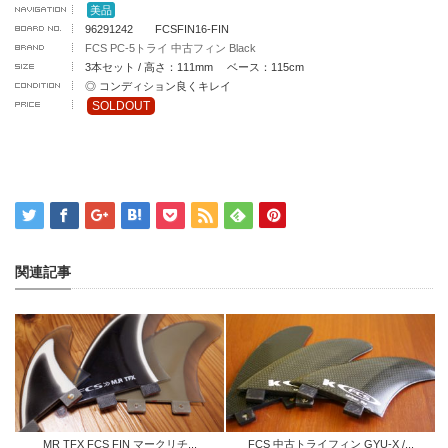
美品
96291242 FCSFIN16-FIN
FCS PC-5トライ 中古フィン Black
3本セット / 高さ：111mm ベース：115cm
◎ コンディション良くキレイ
SOLDOUT
関連記事
MR TFX FCS FIN マークリチ...
FCS 中古トライフィン GYU-X /...