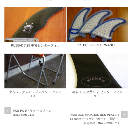
FCS PC-5 PERFORMANCE...
RUSS-K 7.25 中古センターフィ...
中古ワックスアップスタンド アルミ
格安 ロング用 中古センターフィン
DX ...
9.8...
FCS PC-5トライ 中古フィン
(No.96291241)
NMD BODYBOARDS BEN PLAYER
41.5inch 中古ボディボード 「新古・
未使用品」(No.96291071)