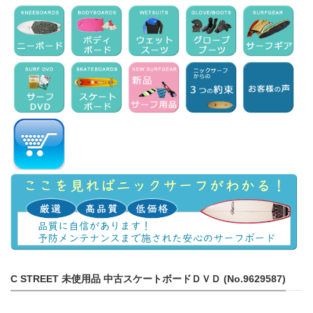
C STREET 未使用品 中古スケートボードＤＶＤ (No.9629587)