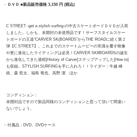
ＤＶＤ ■新品販売価格 3,150 円 (税込)
C STREET -get a stylish surfing-の中古スケートボードＤＶＤが入荷
しました。しかも、未開封の未使用品です！サーフスタイルスケー
トボードの王道”CARVER SK(BOARDS”からTHE ROADに続く第２
弾【C STREET】。これまでのスケートムービーの常識を覆す映像
や更に進化したライディングは必見！CARVER SK8BOARDSの誕生
から進化してきた過程[History of Carver]ステップアップした[How to]
も収録。STYLISH SURFINGを手に入れろ！！ライダー：牛越 峰
統、森 哲太、福島 竜也、高野 潔 ほか
コンディション：
未開封品ですので新品同様のコンディションと思って頂いて間違い
ないでしょう。
付属品：DVD、DVDケース