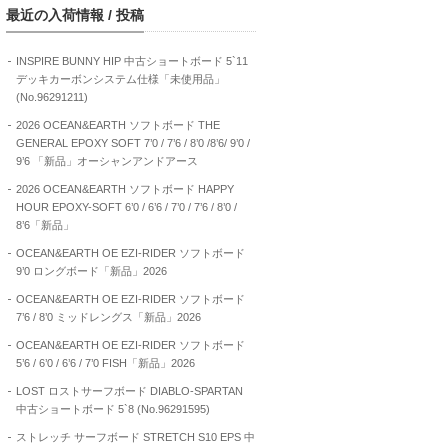
最近の入荷情報 / 投稿
INSPIRE BUNNY HIP 中古ショートボード 5`11
デッキカーボンシステム仕様「未使用品」
(No.96291211)
2026 OCEAN&EARTH ソフトボード THE
GENERAL EPOXY SOFT 7’0 / 7’6 / 8’0 /8’6/ 9’0 /
9’6 「新品」オーシャンアンドアース
2026 OCEAN&EARTH ソフトボード HAPPY
HOUR EPOXY-SOFT 6’0 / 6’6 / 7’0 / 7’6 / 8’0 /
8’6「新品」
OCEAN&EARTH OE EZI-RIDER ソフトボード
9’0 ロングボード「新品」2026
OCEAN&EARTH OE EZI-RIDER ソフトボード
7’6 / 8’0 ミッドレングス「新品」2026
OCEAN&EARTH OE EZI-RIDER ソフトボード
5’6 / 6’0 / 6’6 / 7’0 FISH「新品」2026
LOST ロストサーフボード DIABLO-SPARTAN
中古ショートボード 5`8 (No.96291595)
ストレッチ サーフボード STRETCH S10 EPS 中