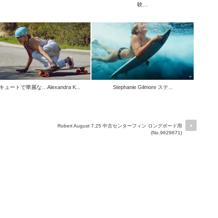
験…
キュートで華麗な…Alexandra K...
Stephanie Gilmore ステ...
Robert August 7.25 中古センターフィン ロングボード用
(No.9629671)