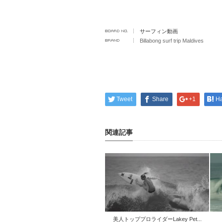
サーフィン動画
Billabong surf trip Maldives
Tweet
Share
+1
H
関連記事
美人トッププロライダーLakey Pet...