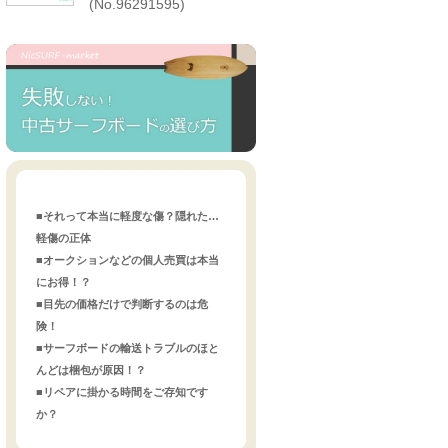
(No.96291595)
■それって本当に軽度な傷？隠れた…
軽傷の正体
■オークションなどの個人売買は本当
にお得！？
■目先の価格だけで判断するのは危
険！
■サーフボードの輸送トラブルのほと
んどは梱包が原因！？
■リペアに掛かる時間をご存知です
か？