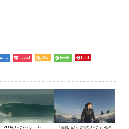
atena
Pocket
RSS
feedly
Pin it
REEF(リーフ) × Cyrus Su...
「綾瀬はるか」宮崎でサーフィン初体