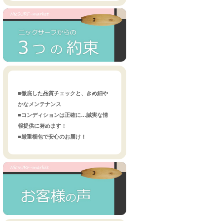
■徹底した品質チェックと、きめ細や
かなメンテナンス
■コンディションは正確に…誠実な情
報提供に努めます！
■厳重梱包で安心のお届け！