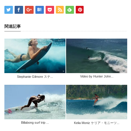
関連記事
Video by Hunter John...
Stephanie Gilmore ステ...
Billabong surf trip ...
Kelia Moniz ケリア・モニーツ...