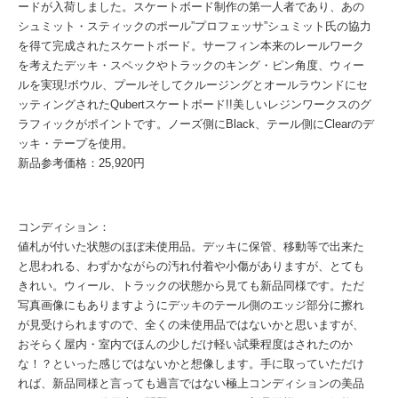
ードが入荷しました。スケートボード制作の第一人者であり、あの
シュミット・スティックのポール”プロフェッサ”シュミット氏の協力
を得て完成されたスケートボード。サーフィン本来のレールワーク
を考えたデッキ・スペックやトラックのキング・ピン角度、ウィー
ルを実現!ボウル、プールそしてクルージングとオールラウンドにセ
ッティングされたQubertスケートボード!!美しいレジンワークスのグ
ラフィックがポイントです。ノーズ側にBlack、テール側にClearのデ
ッキ・テープを使用。
新品参考価格：25,920円
コンディション：
値札が付いた状態のほぼ未使用品。デッキに保管、移動等で出来た
と思われる、わずかながらの汚れ付着や小傷がありますが、とても
きれい。ウィール、トラックの状態から見ても新品同様です。ただ
写真画像にもありますようにデッキのテール側のエッジ部分に擦れ
が見受けられますので、全くの未使用品ではないかと思いますが、
おそらく屋内・室内でほんの少しだけ軽い試乗程度はされたのか
な！？といった感じではないかと想像します。手に取っていただけ
れば、新品同様と言っても過言ではない極上コンディションの美品