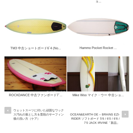
ョ...
Hammo Pocket Rocket ...
TM3 中古ショートボード6`4 (No...
ROCKDANCE 中古ファンボード7`...
Mike Woo マイク・ウー 中古ショ...
ウェットスーツに付いた頑固なワック
ス汚れの落とし方＆普段のサーフィン
OCEAN&EARTH OE – BRAINS EZI-
後の洗い方（ケア）
RIDER ソフトボード 5’6 / 6’0 / 6’6 /
7’0 JACK IRVINE「新品」