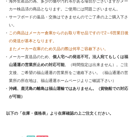
海外生産品の為、多少の傷や汚れ等がある場合がございますがメー
カー検品済の商品となります。ご使用には問題ございません。
サーフボードの返品・交換はできませんのでご了承の上ご購入下さ
い。
この商品はメーカー倉庫からのお取り寄せ品ですので2～6営業日後
の発送が基本となります。
またメーカー在庫のため欠品の際は何卒ご容赦下さい。
メーカー直送品のため、
個人宅への発送不可。法人宛てもしくは福
山通運の営業所止めの対応可能
。（時間指定は出来ません）。ご注
文後、ご希望の福山通運の営業所をご連絡下さい。（福山通運の営
業所の所在地は、福山通運ホームページよりご確認下さい）
沖縄、鹿児島の離島は福山運輸ではありません。（貨物船での対応
が可能）
以下の「在庫・価格表」より在庫確認の上ご注文ください。