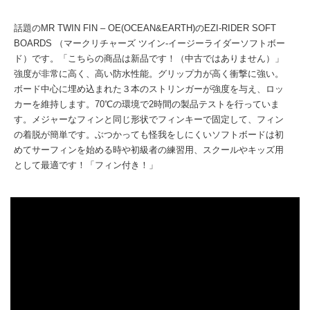
話題のMR TWIN FIN – OE(OCEAN&EARTH)のEZI-RIDER SOFT
BOARDS （マークリチャーズ ツイン-イージーライダーソフトボー
ド）です。「こちらの商品は新品です！（中古ではありません）」
強度が非常に高く、高い防水性能。グリップ力が高く衝撃に強い。
ボード中心に埋め込まれた３本のストリンガーが強度を与え、ロッ
カーを維持します。70℃の環境で2時間の製品テストを行っていま
す。メジャーなフィンと同じ形状でフィンキーで固定して、フィン
の着脱が簡単です。ぶつかっても怪我をしにくいソフトボードは初
めてサーフィンを始める時や初級者の練習用、スクールやキッズ用
として最適です！「フィン付き！」