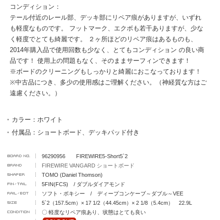
コンディション：
テール付近のレール部、デッキ部にリペア痕がありますが、いずれ
も軽度なものです。 フットマーク、エクボも若干ありますが、少な
く軽度でとても綺麗です。 ２ヶ所ほどのリペア痕はあるものも、
2014年購入品で使用回数も少なく、とてもコンディション の良い商
品です！ 使用上の問題もなく、そのままサーフィンできます！
※ボードのクリーニングもしっかりと綺麗におこなっております！
※中古品につき、多少の使用感はご理解ください。（神経質な方はご
遠慮ください。）
カラー：ホワイト
付属品：ショートボード、デッキパッド付き
96290956 FIREWIRE5-Short5`2
FIREWIRE VANGARD ショートボード
TOMO (Daniel Thomson)
5FIN(FCS) / ダブルダイアモンド
ソフト・ボキシー / ディープコンケーブ～ダブル～VEE
5`2（157.5cm）× 17 1/2（44.45cm）× 2 1/8（5.4cm） 22.9L
〇 軽度なリペア痕あり、状態はとても良い