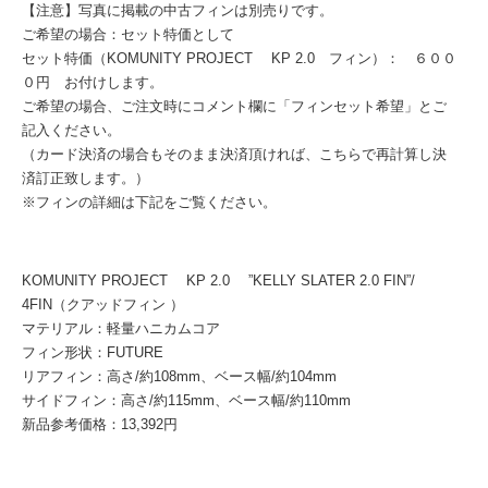
【注意】写真に掲載の中古フィンは別売りです。
ご希望の場合：セット特価として
セット特価（KOMUNITY PROJECT KP 2.0 フィン）： ６００
０円 お付けします。
ご希望の場合、ご注文時にコメント欄に「フィンセット希望」とご
記入ください。
（カード決済の場合もそのまま決済頂ければ、こちらで再計算し決
済訂正致します。）
※フィンの詳細は下記をご覧ください。
KOMUNITY PROJECT KP 2.0 ”KELLY SLATER 2.0 FIN”/
4FIN（クアッドフィン ）
マテリアル：軽量ハニカムコア
フィン形状：FUTURE
リアフィン：高さ/約108mm、ベース幅/約104mm
サイドフィン：高さ/約115mm、ベース幅/約110mm
新品参考価格：13,392円