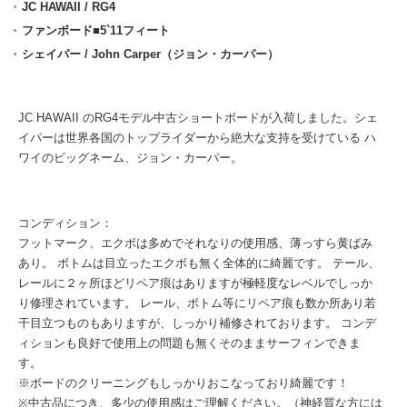
JC HAWAII / RG4
ファンボード■5`11フィート
シェイパー / John Carper（ジョン・カーパー）
JC HAWAII のRG4モデル中古ショートボードが入荷しました。シェ
イパーは世界各国のトップライダーから絶大な支持を受けている ハ
ワイのビッグネーム、ジョン・カーパー。
コンディション：
フットマーク、エクボは多めでそれなりの使用感、薄っすら黄ばみ
あり。 ボトムは目立ったエクボも無く全体的に綺麗です。 テール、
レールに２ヶ所ほどリペア痕はありますが極軽度なレベルでしっか
り修理されています。 レール、ボトム等にリペア痕も数か所あり若
干目立つものもありますが、しっかり補修されております。 コンデ
ィションも良好で使用上の問題も無くそのままサーフィンできま
す。
※ボードのクリーニングもしっかりおこなっており綺麗です！
※中古品につき、多少の使用感はご理解ください。（神経質な方には