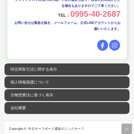
る場合もありますのでご了承ください。
0995-40-2687
TEL：
お問い合せは緊急を除き、メールフォーム、公式LINEアカウントからお
願いいたします。
特定商取引法に関する表示
個人情報保護について
古物営業法に基づく表示
会社概要
r
Copyright ©
中古サーフボード通販のニックサーフ