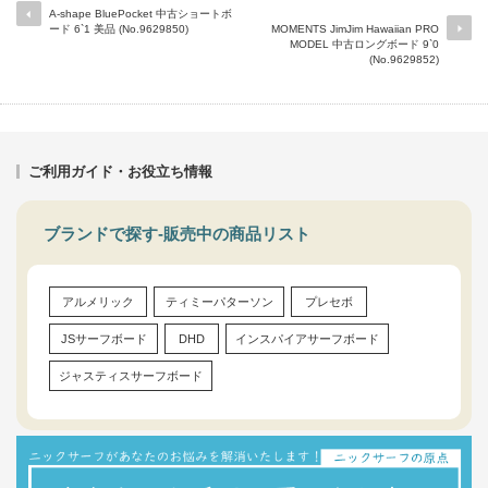
A-shape BluePocket 中古ショートボ
ード 6`1 美品 (No.9629850)
MOMENTS JimJim Hawaiian PRO
MODEL 中古ロングボード 9`0
(No.9629852)
ご利用ガイド・お役立ち情報
ブランドで探す-販売中の商品リスト
アルメリック
ティミーパターソン
プレセボ
JSサーフボード
DHD
インスパイアサーフボード
ジャスティスサーフボード