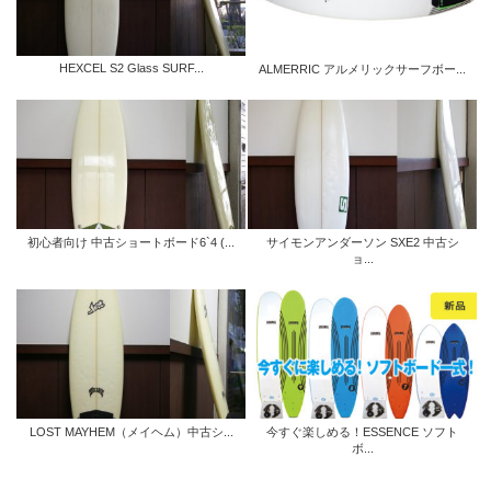
HEXCEL S2 Glass SURF...
ALMERRIC アルメリックサーフボー...
初心者向け 中古ショートボード6`4 (...
サイモンアンダーソン SXE2 中古シ
ョ...
LOST MAYHEM（メイヘム）中古シ...
今すぐ楽しめる！ESSENCE ソフト
ボ...