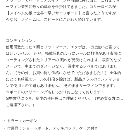
アウトローでハードコアのイメージを前面に押し出し、これまでサ
ーフィン業界に数々の革命を仕掛けてきました。コリーロペスが、
【メイヘムの板は世界一早いサーフボード】と言ったようですが、
今なお、メイヘムは、スピードにこだわり続けています。
コンディション：
使用回数たった１回とフットマーク、エクボは、ほぼ無いと言って
はいいレベル。 ただ、掲載写真のようにレールに打痕があり表面に
コーティングされたクリアーの 割れが見受けられます。表面的なダ
メージで、中までのダメージなく、 浸水するレベルではありませ
ん。（その分、お買い得な価格にさせていただきました！） 全体的
にとても綺麗でレールの打痕を除けば、新品クラスのコンディショ
ンで使用上の問題もありません。 そのままサーフィンできます。
※ボードのクリーニングもしっかりおこなっております！
※中古品につき、多少の使用感はご理解ください。（神経質な方には
ご遠慮下さい。）
カラー：カーボン
付属品：ショートボード、デッキパッド、ケース付き