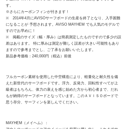
す。
※さらにカーボンフィンが付きます！
※ 2014年4月にAVISOサーフボードの生産を終了となり、入手困難
になることが 予想されます。AVISO MAYHEM でも人気のモデルで
すのでお早めに！
※ 掲載のサイズ（幅・厚み）は簡易測定したものですので多少の誤
差はあります。 特に厚みは測定が難しく誤差が大きい可能性もあり
ますので参考までとし、ご了承をお願いいたします。
新品参考価格：240,000円（税込）前後
フルカーボン素材を使用した中空構造により、軽量化と耐久性を備
えた新世代のサーフボードです。浮力、反発力、回転性すべてが上
級者はもちろん、体力の衰えを感じ始めた方から初心者まで、だれ
もが納得のサーフボードとなっています。このＡＶＩＳＯボードで
思う存分、サーフィンを楽しんでください。
MAYHEM（メイヘム）：