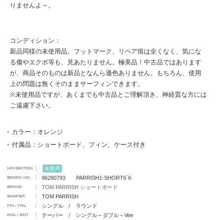
りませんよ～。
コンディション：
新品同様の未使用品。フットマーク、リペア痕は全くなく、気にな
る傷やエクボ等も、見あたりません。極美品！中古品ではあります
が、商品そのものは新品となんら遜色ありません。もちろん、使用
上の問題は無くそのままサーフィンできます。
※未使用品ですが、あくまでも中古品とご理解頂き、神経質な方には
ご遠慮下さい。
カラー：オレンジ
付属品：ショートボード、フィン、ケース付き
未使用
96290793 PARRISH1-SHORT6`6
TOM PARRISH ショートボード
TOM PARRISH
シングル / ラウンド
テーパー / シングル～ダブル～Vee