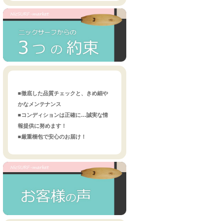
■徹底した品質チェックと、きめ細や
かなメンテナンス
■コンディションは正確に…誠実な情
報提供に努めます！
■厳重梱包で安心のお届け！