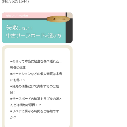
(No.96291644)
■それって本当に軽度な傷？隠れた…
軽傷の正体
■オークションなどの個人売買は本当
にお得！？
■目先の価格だけで判断するのは危
険！
■サーフボードの輸送トラブルのほと
んどは梱包が原因！？
■リペアに掛かる時間をご存知です
か？