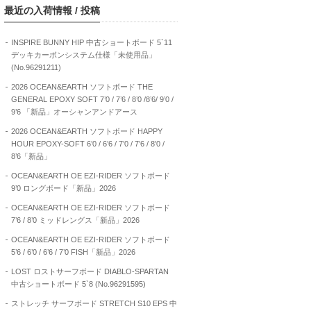
最近の入荷情報 / 投稿
INSPIRE BUNNY HIP 中古ショートボード 5`11
デッキカーボンシステム仕様「未使用品」
(No.96291211)
2026 OCEAN&EARTH ソフトボード THE
GENERAL EPOXY SOFT 7’0 / 7’6 / 8’0 /8’6/ 9’0 /
9’6 「新品」オーシャンアンドアース
2026 OCEAN&EARTH ソフトボード HAPPY
HOUR EPOXY-SOFT 6’0 / 6’6 / 7’0 / 7’6 / 8’0 /
8’6「新品」
OCEAN&EARTH OE EZI-RIDER ソフトボード
9’0 ロングボード「新品」2026
OCEAN&EARTH OE EZI-RIDER ソフトボード
7’6 / 8’0 ミッドレングス「新品」2026
OCEAN&EARTH OE EZI-RIDER ソフトボード
5’6 / 6’0 / 6’6 / 7’0 FISH「新品」2026
LOST ロストサーフボード DIABLO-SPARTAN
中古ショートボード 5`8 (No.96291595)
ストレッチ サーフボード STRETCH S10 EPS 中